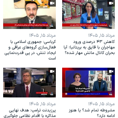
اسرائیل در جنگ
نرگس محمدی برنده جایزه نوبل صلح
همایش محافظه‌کاران آمریکا «سی‌پک»
صفحه‌های ویژه
مرداد ۱۵, ۱۴۰۵
مرداد ۱۵, ۱۴۰۵
سفر پرزیدنت ترامپ به چین
کاهش ۴۳ درصدی ورود
کرباسی: جمهوری اسلامی با
مهاجران با قایق به بریتانیا؛ آیا
فعال‌سازی گروه‌های عراقی و
بحران کانال مانش مهار شده؟
ایجاد تنش، در پی قدرت‌نمایی
است
مرداد ۱۵, ۱۴۰۵
مرداد ۱۵, ۱۴۰۵
مشروطه تمام شد؟ يا هنوز
پرزیدنت ترامپ: هدف نهایی
ادامه دارد؟
مذاکره با اقدام نظامی جلوگیری