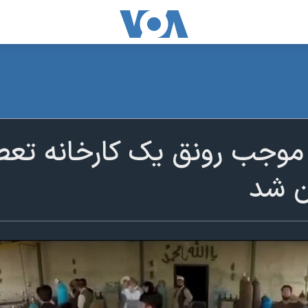
 موجب رونق یک کارخانه تعط
ن شد