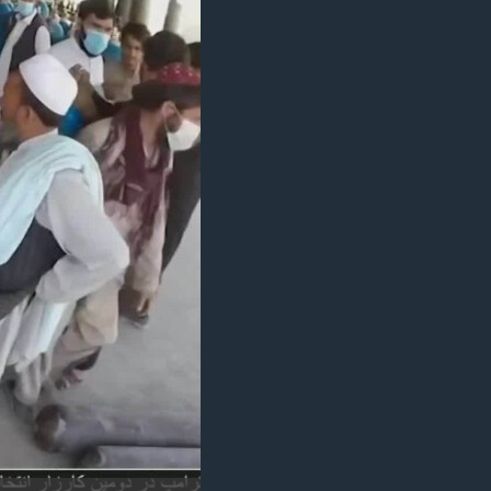
مستندها
فرهنگ و زندگی
حقوق شهروندی
انتخابات ریاست جمهوری آمریکا ۲۰۲۴
اقتصادی
حمله جمهوری اسلامی به اسرائیل
رمز مهسا
علم و فناوری
اسرائیل در جنگ
ورزش زنان در ایران
گالری عکس
اعتراضات زن، زندگی، آزادی
آرشیو پخش زنده
مجموعه مستندهای دادخواهی
تریبونال مردمی آبان ۹۸
دادگاه حمید نوری
چهل سال گروگان‌گیری
قانون شفافیت دارائی کادر رهبری ایران
اعتراضات مردمی آبان ۹۸
اسرائیل در جنگ