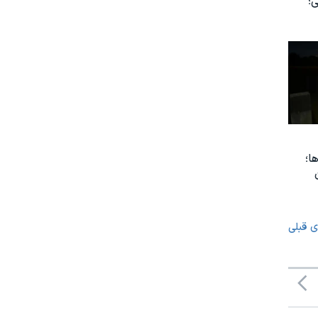
؛
ا؛
ی قبلی