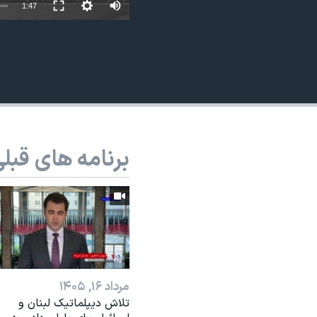
1:47
نرگس محمدی برنده جایزه نوبل صلح
همایش محافظه‌کاران آمریکا «سی‌پک»
صفحه‌های ویژه
سفر پرزیدنت ترامپ به چین
برنامه های قبل
مرداد ۱۶, ۱۴۰۵
تلاش دیپلماتیک لبنان و