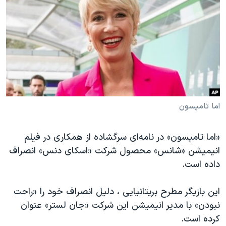
دنبال کنید
مستندها
فرهنگ و زندگی
حقوق شهروندی
انتخابات ریاست جمهوری آمریکا ۲۰۲۴
اقتصادی
حمله جمهوری اسلامی به اسرائیل
رمز مهسا
علم و فناوری
زبانهای مختلف
اسرائیل در جنگ
ورزش زنان در ایران
گالری عکس
اعتراضات زن، زندگی، آزادی
اما تامپسون
آرشیو پخش زنده
مجموعه مستندهای دادخواهی
«اما تامپسون» در نامه‌ای سرگشاده از همکاری در فیلم
تریبونال مردمی آبان ۹۸
انیمیشن «شانس» محصول شرکت «اسکای دنس» انصراف
دادگاه حمید نوری
داده است.
چهل سال گروگان‌گیری
این بازیگر مطرح بریتانیایی ، دلیل انصراف خود را «راحت
قانون شفافیت دارائی کادر رهبری ایران
نبودن» با مدیر انیمیشن این شرکت «جان لستر» عنوان
اعتراضات مردمی آبان ۹۸
کرده است.