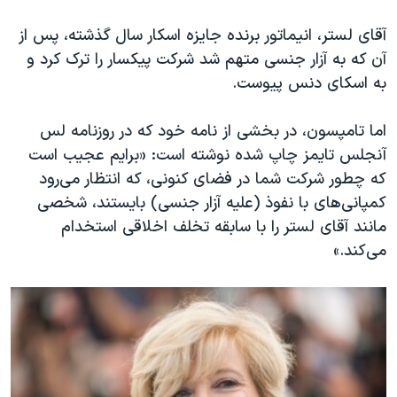
اسرائیل در جنگ
آقای لستر، انیماتور برنده جایزه اسکار سال گذشته، پس از
نرگس محمدی برنده جایزه نوبل صلح
آن که به آزار جنسی متهم شد شرکت پیکسار را ترک کرد و
همایش محافظه‌کاران آمریکا «سی‌پک»
به اسکای دنس پیوست.
صفحه‌های ویژه
اما تامپسون، در بخشی از نامه خود که در روزنامه لس
سفر پرزیدنت ترامپ به چین
آنجلس تایمز چاپ شده نوشته است: «برایم عجیب است
که چطور شرکت شما در فضای کنونی، که انتظار می‌رود
کمپانی‌های با نفوذ (علیه آزار جنسی) بایستند، شخصی
مانند آقای لستر را با سابقه تخلف اخلاقی استخدام
می‌کند.»