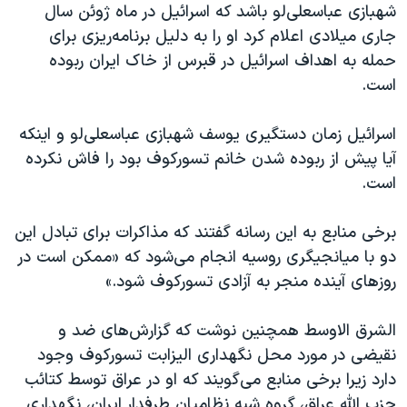
اسرائیل در جنگ
شهبازی عباسعلی‌لو باشد که اسرائیل در ماه ژوئن سال
جاری میلادی اعلام کرد او را به دلیل برنامه‌ریزی برای
نرگس محمدی برنده جایزه نوبل صلح
حمله به اهداف اسرائیل در قبرس از خاک ایران ربوده
همایش محافظه‌کاران آمریکا «سی‌پک»
است.
صفحه‌های ویژه
اسرائیل زمان دستگیری یوسف شهبازی عباسعلی‌لو و اینکه
سفر پرزیدنت ترامپ به چین
آیا پیش از ربوده شدن خانم تسورکوف بود را فاش نکرده
است.
برخی منابع به این رسانه گفتند که مذاکرات برای تبادل این
دو با میانجیگری روسیه انجام می‌شود که «ممکن است در
روزهای آینده منجر به آزادی تسورکوف شود.»
الشرق الاوسط همچنین نوشت که گزارش‌های ضد و
نقیضی در مورد محل نگهداری الیزابت تسورکوف وجود
دارد زیرا برخی منابع می‌گویند که او در عراق توسط کتائب
حزب الله عراق، گروه شبه نظامیان طرفدار ایران، نگهداری