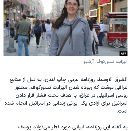
دنبال کنید
مستندها
فرهنگ و زندگی
حقوق شهروندی
انتخابات ریاست جمهوری آمریکا ۲۰۲۴
اقتصادی
حمله جمهوری اسلامی به اسرائیل
رمز مهسا
علم و فناوری
زبانهای مختلف
اسرائیل در جنگ
ورزش زنان در ایران
گالری عکس
اعتراضات زن، زندگی، آزادی
الیزابت تسورکوف. آرشیو
آرشیو پخش زنده
مجموعه مستندهای دادخواهی
الشرق الاوسط، روزنامه عربی چاپ لندن، به نقل از منابع
تریبونال مردمی آبان ۹۸
عراقی نوشت که ربوده شدن الیزابت تسورکوف، محقق
دادگاه حمید نوری
روسی-اسرائیلی در عراق، با هدف تحت فشار قرار دادن
چهل سال گروگان‌گیری
اسرائیل برای آزادی یک ایرانی زندانی در اسرائیل انجام شده
است.
قانون شفافیت دارائی کادر رهبری ایران
اعتراضات مردمی آبان ۹۸
به گفته این روزنامه، ایرانی مورد نظر می‌تواند یوسف