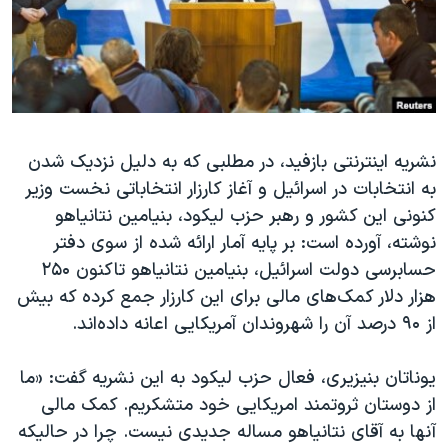
دنبال کنید
مستندها
فرهنگ و زندگی
حقوق شهروندی
انتخابات ریاست جمهوری آمریکا ۲۰۲۴
اقتصادی
حمله جمهوری اسلامی به اسرائیل
رمز مهسا
علم و فناوری
زبانهای مختلف
نشریه اینترنتی بازفید، در مطلبی که به دلیل نزدیک شدن
اسرائیل در جنگ
ورزش زنان در ایران
به انتخابات در اسرائیل و آغاز کارزار انتخاباتی نخست وزیر
گالری عکس
اعتراضات زن، زندگی، آزادی
کنونی این کشور و رهبر حزب لیکود، بنیامین نتانیاهو
آرشیو پخش زنده
مجموعه مستندهای دادخواهی
نوشته، آورده است: بر پایه آمار ارائه شده از سوی دفتر
حسابرسی دولت اسرائیل، بنیامین نتانیاهو تاکنون ۲۵۰
تریبونال مردمی آبان ۹۸
هزار دلار کمک‌های مالی برای این کارزار جمع کرده که بیش
دادگاه حمید نوری
از ۹۰ درصد آن را شهروندان آمریکایی اعانه داده‌اند.
چهل سال گروگان‌گیری
یوناتان بنیزیری، فعال حزب لیکود به این نشریه گفت: «ما
قانون شفافیت دارائی کادر رهبری ایران
از دوستان ثروتمند امریکایی خود متشکریم. کمک مالی
اعتراضات مردمی آبان ۹۸
آنها به آقای نتانیاهو مساله جدیدی نیست. چرا در حالیکه