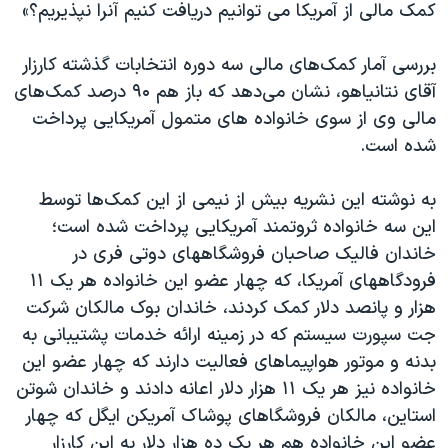
اسرائیل در جنگ
کمک مالی از آمریکا می توانیم دریافت کنیم آنرا نپذیریم؟»
نرگس محمدی برنده جایزه نوبل صلح
بررسی آمار کمک‌های مالی سه دوره انتخابات گذشته کارزار
همایش محافظه‌کاران آمریکا «سی‌پک»
آقای نتانیاهو، نشان می‌دهد که باز هم ۹۰ درصد کمک‌های
صفحه‌های ویژه
مالی وی از سوی خانواده های متمول آمریکایی پرداخت
شده است.
سفر پرزیدنت ترامپ به چین
به نوشته این نشریه بیش از نیمی از این کمک‌ها توسط
این سه خانواده ثروتمند آمریکایی پرداخت شده است؛
خاندان فالیک صاحبان فروشگاههای دوتی فری در
فرودگاههای آمریکا، که چهار عضو این خانواده هر یک ۱۱
هزار و پانصد دلار کمک کردند، خاندان بوک مالکان شرکت
جت سپورت سیستم که در زمینه ارائه خدمات پشتیبانی به
بدنه و موتور هواپیماهای فعالیت دارند که چهار عضو این
خانواده نیز هر یک ۱۱ هزار دلار اعانه دادند و خاندان شوتن
استاین، مالکان فروشگاهای پوشاک آمریکن ایگل که چهار
عضو این خانواده هم هر یک ده هزار دلار به این کارزار