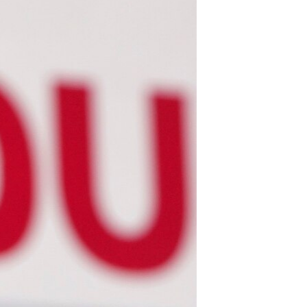
مستندها
فرهنگ و زندگی
حقوق شهروندی
انتخابات ریاست جمهوری آمریکا ۲۰۲۴
اقتصادی
حمله جمهوری اسلامی به اسرائیل
رمز مهسا
علم و فناوری
اسرائیل در جنگ
ورزش زنان در ایران
گالری عکس
اعتراضات زن، زندگی، آزادی
آرشیو پخش زنده
مجموعه مستندهای دادخواهی
تریبونال مردمی آبان ۹۸
دادگاه حمید نوری
چهل سال گروگان‌گیری
قانون شفافیت دارائی کادر رهبری ایران
اعتراضات مردمی آبان ۹۸
اسرائیل در جنگ