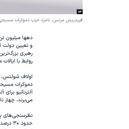
نرگس محمدی برنده جایزه نوبل صلح
همایش محافظه‌کاران آمریکا «سی‌پک»
فریدریش مرتس، نامزد حزب دموکرات مسیحی 
صفحه‌های ویژه
دهها میلیون تن 
سفر پرزیدنت ترامپ به چین
و تعیین دولت آ
رهبری بزرگ‌ترین
روابط با ایالات
اولاف شولتس، 
دموکرات مسیحی؛
آلترناتیو برای آ
می‌برند، چهار 
نظرسنجی‌های پی