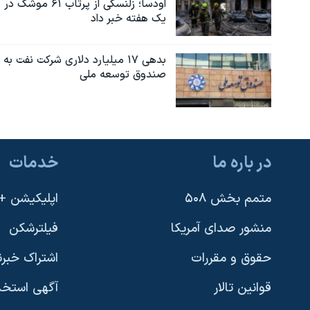
اودسا؛ زلنسکی از پرتاب ۶۱ موشک در
یک هفته خبر داد
بدهی ۱۷ میلیارد دلاری شرکت نفت به
صندوق توسعه ملی
در باره ما
خدمات
متمم بخش ۵۰۸
اپلیکیشن +VOA
منشور صدای آمریکا
فیلترشکن
حقوق و مقررات
اشتراک خبرن
قوانین تالار
آگهی استخد