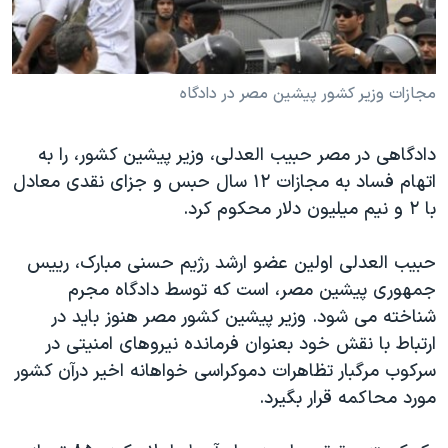
دنبال کنید
مستندها
فرهنگ و زندگی
حقوق شهروندی
انتخابات ریاست جمهوری آمریکا ۲۰۲۴
مجازات وزير کشور پيشين مصر در دادگاه
اقتصادی
حمله جمهوری اسلامی به اسرائیل
رمز مهسا
علم و فناوری
زبانهای مختلف
دادگاهی در مصر حبيب العدلی، وزير پيشين کشور، را به
اسرائیل در جنگ
ورزش زنان در ایران
اتهام فساد به مجازات ۱۲ سال حبس و جزای نقدی معادل
گالری عکس
اعتراضات زن، زندگی، آزادی
با ۲ و نيم ميليون دلار محکوم کرد.
آرشیو پخش زنده
مجموعه مستندهای دادخواهی
حبيب العدلی اولين عضو ارشد رژيم حسنی مبارک، رييس
تریبونال مردمی آبان ۹۸
جمهوری پيشين مصر، است که توسط دادگاه مجرم
دادگاه حمید نوری
شناخته می شود. وزير پيشين کشور مصر هنوز بايد در
ارتباط با نقش خود بعنوان فرمانده نيروهای امنيتی در
چهل سال گروگان‌گیری
سرکوب مرگبار تظاهرات دموکراسی خواهانه اخير درآن کشور
قانون شفافیت دارائی کادر رهبری ایران
مورد محاکمه قرار بگيرد.
اعتراضات مردمی آبان ۹۸