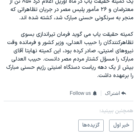
يک کميته حقيقت ياب در ماه آوريل اعلام کرد ۸۵۰ تن از
اسرائیل در جنگ
معترضان و ۲۶ مأمور پليس مصر در جريان تظاهراتی که
نرگس محمدی برنده جایزه نوبل صلح
منجر به سرنگونی حسنی مبارک شد، کشته شده اند.
همایش محافظه‌کاران آمریکا «سی‌پک»
کميته حقيقت ياب می گويد فرمان تيراندازی بسوی
صفحه‌های ویژه
تظاهرکنندگان را حبيب العدلی، وزير کشور و فرمانده وقت
سفر پرزیدنت ترامپ به چین
نيروهای امنيتی، صادر کرده بود، اين کميته نهايتا آقای
مبارک را مسؤل کشتار مردم مصر دانست. حبيب العدلی
بيش از يک دهه رياست دستگاه امنيتی رژيم حسنی مبارک
را برعهده داشت.
اشتراک
Follow us
همچنبن ببینید:
خبر اول
گزيده‌ها