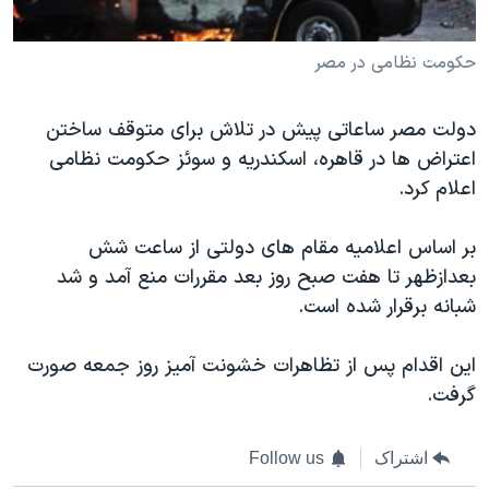
دنبال کنید
مستندها
فرهنگ و زندگی
حکومت نظامی در مصر
حقوق شهروندی
انتخابات ریاست جمهوری آمریکا ۲۰۲۴
اقتصادی
حمله جمهوری اسلامی به اسرائیل
دولت مصر ساعاتی پیش در تلاش برای متوقف ساختن
رمز مهسا
علم و فناوری
اعتراض ها در قاهره، اسکندریه و سوئز حکومت نظامی
زبانهای مختلف
اسرائیل در جنگ
ورزش زنان در ایران
اعلام کرد.
گالری عکس
اعتراضات زن، زندگی، آزادی
بر اساس اعلامیه مقام های دولتی از ساعت شش
آرشیو پخش زنده
مجموعه مستندهای دادخواهی
بعدازظهر تا هفت صبح روز بعد مقررات منع آمد و شد
تریبونال مردمی آبان ۹۸
شبانه برقرار شده است.
دادگاه حمید نوری
این اقدام پس از تظاهرات خشونت آمیز روز جمعه صورت
چهل سال گروگان‌گیری
گرفت.
قانون شفافیت دارائی کادر رهبری ایران
اعتراضات مردمی آبان ۹۸
اشتراک
Follow us