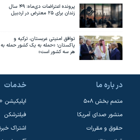
پرونده اعتراضات دی‌ماه: ۴۹ سال
نرگس محمدی برنده جایزه نوبل صلح
زندان برای ۲۵ معترض در اردبیل
همایش محافظه‌کاران آمریکا «سی‌پک»
صفحه‌های ویژه
توافق امنیتی عربستان، ترکیه و
سفر پرزیدنت ترامپ به چین
پاکستان؛ «حمله به یک کشور حمله به
هر سه کشور است»
در باره ما
خدمات
متمم بخش ۵۰۸
اپلیکیشن +VOA
منشور صدای آمریکا
فیلترشکن
حقوق و مقررات
اشتراک خبرن