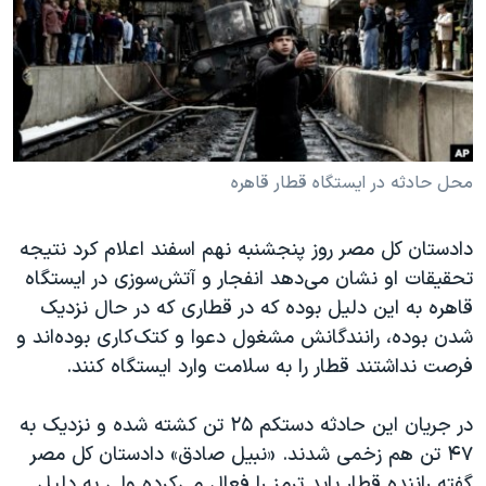
دنبال کنید
مستندها
فرهنگ و زندگی
حقوق شهروندی
انتخابات ریاست جمهوری آمریکا ۲۰۲۴
اقتصادی
حمله جمهوری اسلامی به اسرائیل
رمز مهسا
علم و فناوری
زبانهای مختلف
اسرائیل در جنگ
ورزش زنان در ایران
محل حادثه در ایستگاه قطار قاهره
گالری عکس
اعتراضات زن، زندگی، آزادی
دادستان کل مصر روز پنجشنبه نهم اسفند اعلام کرد نتیجه
آرشیو پخش زنده
مجموعه مستندهای دادخواهی
تحقیقات او نشان می‌دهد انفجار و آتش‌سوزی در ایستگاه
تریبونال مردمی آبان ۹۸
قاهره به این دلیل بوده که در قطاری که در حال نزدیک
شدن بوده، رانندگانش مشغول دعوا و کتک‌کاری بوده‌اند و
دادگاه حمید نوری
فرصت نداشتند قطار را به سلامت وارد ایستگاه کنند.
چهل سال گروگان‌گیری
قانون شفافیت دارائی کادر رهبری ایران
در جریان این حادثه دستکم ۲۵ تن کشته شده و نزدیک به
۴۷ تن هم زخمی شدند. «نبیل صادق» دادستان کل مصر
اعتراضات مردمی آبان ۹۸
گفته راننده قطار باید ترمز را فعال می‌کرده ولی به دلیل