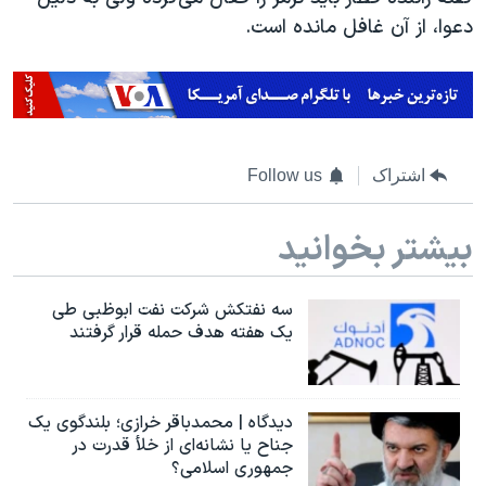
اسرائیل در جنگ
دعوا، از آن غافل مانده است.
نرگس محمدی برنده جایزه نوبل صلح
همایش محافظه‌کاران آمریکا «سی‌پک»
صفحه‌های ویژه
سفر پرزیدنت ترامپ به چین
اشتراک
Follow us
بیشتر بخوانید
سه نفتکش شرکت نفت ابوظبی طی
یک هفته هدف حمله قرار گرفتند
دیدگاه | محمدباقر خرازی؛ بلندگوی یک
جناح یا نشانه‌ای از خلأ قدرت در
جمهوری اسلامی؟