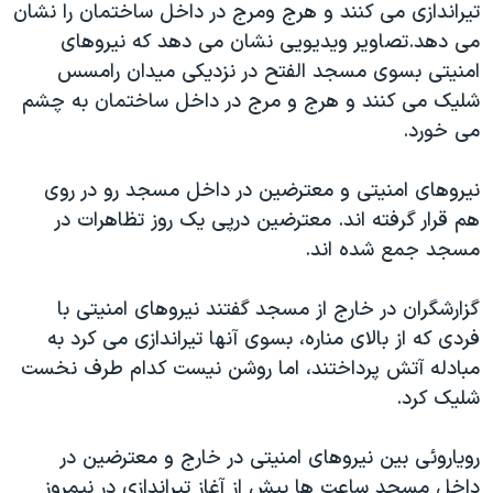
اسرائیل در جنگ
تیراندازی می کنند و هرج ومرج در داخل ساختمان را نشان
می دهد.
تصاویر ویدیویی نشان می دهد که نیروهای
نرگس محمدی برنده جایزه نوبل صلح
امنیتی بسوی مسجد الفتح در نزدیکی میدان رامسس
همایش محافظه‌کاران آمریکا «سی‌پک»
شلیک می کنند و هرج و مرج در داخل ساختمان به چشم
صفحه‌های ویژه
می خورد.
سفر پرزیدنت ترامپ به چین
نیروهای امنیتی و معترضین در داخل مسجد رو در روی
هم قرار گرفته اند. معترضین درپی یک روز تظاهرات در
مسجد جمع شده اند.
گزارشگران در خارج از مسجد گفتند نیروهای امنیتی با
فردی که از بالای مناره، بسوی آنها تیراندازی می کرد به
مبادله آتش پرداختند، اما روشن نیست کدام طرف نخست
شلیک کرد.
رویاروئی بین نیروهای امنیتی در خارج و معترضین در
داخل مسجد ساعت ها پیش از آغاز تیراندازی در نیمروز