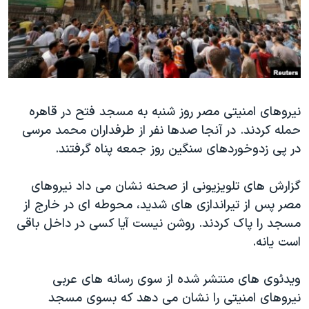
دنبال کنید
مستندها
فرهنگ و زندگی
حقوق شهروندی
انتخابات ریاست جمهوری آمریکا ۲۰۲۴
اقتصادی
حمله جمهوری اسلامی به اسرائیل
رمز مهسا
علم و فناوری
زبانهای مختلف
نیروهای امنیتی مصر روز شنبه به مسجد فتح در قاهره
اسرائیل در جنگ
ورزش زنان در ایران
حمله کردند. در آنجا صدها نفر از طرفداران محمد مرسی
گالری عکس
اعتراضات زن، زندگی، آزادی
در پی زدوخوردهای سنگین روز جمعه پناه گرفتند.
آرشیو پخش زنده
مجموعه مستندهای دادخواهی
گزارش های تلویزیونی از صحنه نشان می داد نیروهای
تریبونال مردمی آبان ۹۸
مصر پس از تیراندازی های شدید، محوطه ای در خارج از
دادگاه حمید نوری
مسجد را پاک کردند. روشن نیست آیا کسی در داخل باقی
چهل سال گروگان‌گیری
است یانه.
قانون شفافیت دارائی کادر رهبری ایران
ویدئوی های منتشر شده از سوی رسانه های عربی
اعتراضات مردمی آبان ۹۸
نیروهای امنیتی را نشان می دهد که بسوی مسجد