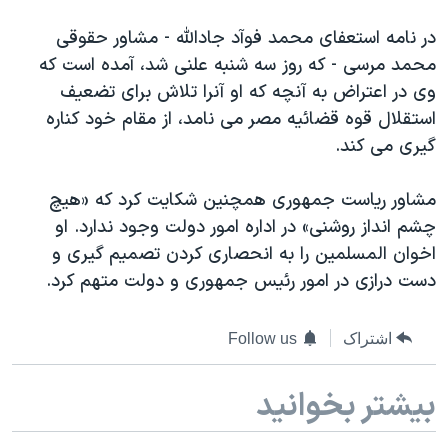
دنبال کنید
مستندها
فرهنگ و زندگی
در نامه استعفای محمد فوآد جادالله - مشاور حقوقی
حقوق شهروندی
انتخابات ریاست جمهوری آمریکا ۲۰۲۴
محمد مرسی - که روز سه شنبه علنی شد، آمده است که
وی در اعتراض به آنچه که او آنرا تلاش برای تضعیف
اقتصادی
حمله جمهوری اسلامی به اسرائیل
استقلال قوه قضائیه مصر می نامد، از مقام خود کناره
رمز مهسا
علم و فناوری
گيری می کند.
زبانهای مختلف
اسرائیل در جنگ
ورزش زنان در ایران
مشاور ریاست جمهوری همچنين شکایت کرد که «هیچ
گالری عکس
اعتراضات زن، زندگی، آزادی
چشم انداز روشنی» در اداره امور دولت وجود ندارد. او
آرشیو پخش زنده
مجموعه مستندهای دادخواهی
اخوان المسلمین را به انحصاری کردن تصمیم گیری و
تریبونال مردمی آبان ۹۸
دست درازی در امور رئیس جمهوری و دولت متهم کرد.
دادگاه حمید نوری
اشتراک
Follow us
چهل سال گروگان‌گیری
قانون شفافیت دارائی کادر رهبری ایران
بیشتر بخوانید
اعتراضات مردمی آبان ۹۸