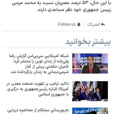
اسرائیل در جنگ
با این حال، ۵۳ درصد مصریان نسبت به محمد مرسی
رییس جمهوری خود
نظر مساعدی
دارند.
نرگس محمدی برنده جایزه نوبل صلح
همایش محافظه‌کاران آمریکا «سی‌پک»
اشتراک
Follow us
صفحه‌های ویژه
سفر پرزیدنت ترامپ به چین
بیشتر بخوانید
شبکه آمریکایی سی‌بی‌‌اس گزارش رضا
ولی‌زاده از زندان اوین را منتشر کرد؛
کامران حکمتی پیش از آغاز
شیمی‌درمانی به زندان بازگردانده شد
تاکید ترامپ بر تقویت صنعت معدن در
آمریکا؛ اشاره رئیس‌جمهوری به درگیری
با جمهوری اسلامی
به‌روزرسانی سنتکام از محاصره دریایی