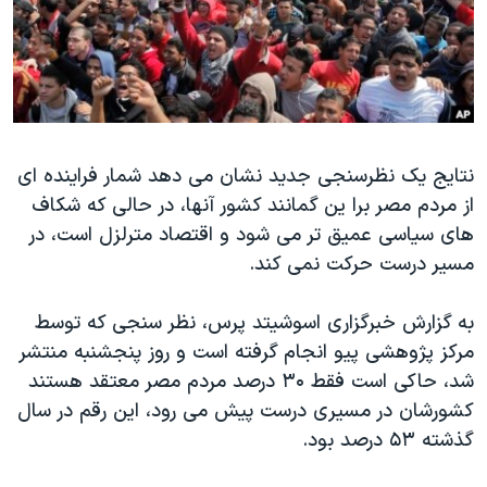
دنبال کنید
مستندها
فرهنگ و زندگی
حقوق شهروندی
انتخابات ریاست جمهوری آمریکا ۲۰۲۴
اقتصادی
حمله جمهوری اسلامی به اسرائیل
رمز مهسا
علم و فناوری
زبانهای مختلف
نتایج یک نظرسنجی جدید نشان می دهد شمار فراینده ای
اسرائیل در جنگ
ورزش زنان در ایران
از مردم مصر برا ین گمانند کشور آنها، در حالی که شکاف
گالری عکس
اعتراضات زن، زندگی، آزادی
های سیاسی عمیق تر می شود و اقتصاد مترلزل است، در
آرشیو پخش زنده
مجموعه مستندهای دادخواهی
مسیر درست حرکت نمی کند.
تریبونال مردمی آبان ۹۸
به گزارش خبرگزاری اسوشیتد پرس، نظر سنجی که توسط
دادگاه حمید نوری
مرکز پژوهشی پیو انجام گرفته است و روز پنجشنبه منتشر
چهل سال گروگان‌گیری
شد، حاکی است فقط ۳۰ درصد مردم مصر معتقد هستند
کشورشان در مسیری درست پیش می رود، این رقم در سال
قانون شفافیت دارائی کادر رهبری ایران
گذشته ۵۳ درصد بود.
اعتراضات مردمی آبان ۹۸