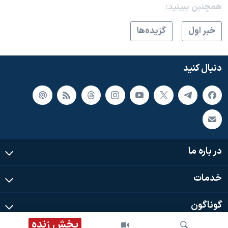
همچنبن ببینید:
خبر اول
گزيده‌ها
دنبال کنید
در باره ما
خدمات
گوناگون
پخش زنده