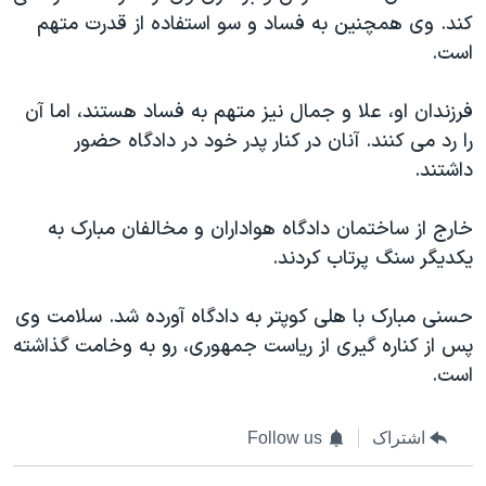
اسرائیل در جنگ
کند. وی همچنین به فساد و سو استفاده از قدرت متهم
نرگس محمدی برنده جایزه نوبل صلح
است.
همایش محافظه‌کاران آمریکا «سی‌پک»
فرزندان او، علا و جمال نیز متهم به فساد هستند، اما آن
صفحه‌های ویژه
را رد می کنند. آنان در کنار پدر خود در دادگاه حضور
سفر پرزیدنت ترامپ به چین
داشتند.
خارج از ساختمان دادگاه هواداران و مخالفان مبارک به
یکدیگر سنگ پرتاب کردند.
حسنی مبارک با هلی کوپتر به دادگاه آورده شد. سلامت وی
پس از کناره گیری از ریاست جمهوری، رو به وخامت گذاشته
است.
اشتراک
Follow us