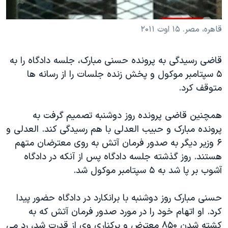
دنبال کنید
مستندها
فرهنگ و زندگی
قاهره، مصر. ۱۵ اوت ۲۰۱۱
حقوق شهروندی
انتخابات ریاست جمهوری آمریکا ۲۰۲۴
اقتصادی
حمله جمهوری اسلامی به اسرائیل
قاضی رسیدگی به پرونده حسنی مبارک، جلسه دادگاه را به
رمز مهسا
علم و فناوری
۵ سپتامبر موکول و پخش زنده جلسات را از رسانه ها
زبانهای مختلف
اسرائیل در جنگ
ورزش زنان در ایران
متوقف کرد.
گالری عکس
اعتراضات زن، زندگی، آزادی
همچنین قاضی پرونده روز دوشنبه تصمیم گرفت به
آرشیو پخش زنده
مجموعه مستندهای دادخواهی
پرونده مبارک و حبیب العدلی با هم رسیدگی کند. العدلی و
تریبونال مردمی آبان ۹۸
۶ وزیر دیگر به صدور فرمان آتش به روی معترضان متهم
هستند. روز گذشته جلسه دادگاه پس از آنکه در دادگاه
دادگاه حمید نوری
آشوب بر پا شد به ۵ سپتامبر موکول شد.
چهل سال گروگان‌گیری
قانون شفافیت دارائی کادر رهبری ایران
حسنی مبارک روز دوشنبه با برانکارد در دادگاه حضور پیدا
کرد. او اتهام خود را در مورد صدور فرمان آتش که به
اعتراضات مردمی آبان ۹۸
کشته شدن ۸۵۰ معترض و برکناری وی از قدرت شد، رد می