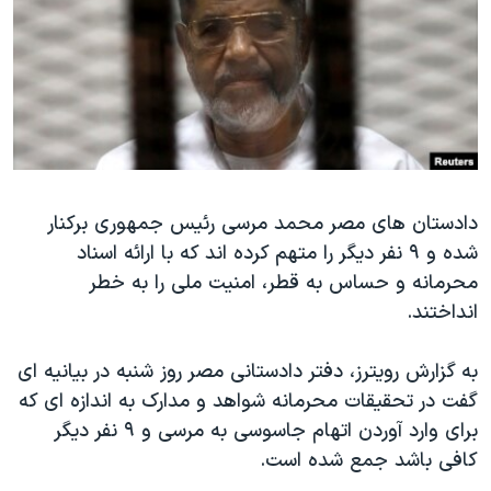
دنبال کنید
مستندها
فرهنگ و زندگی
حقوق شهروندی
انتخابات ریاست جمهوری آمریکا ۲۰۲۴
اقتصادی
حمله جمهوری اسلامی به اسرائیل
رمز مهسا
علم و فناوری
زبانهای مختلف
اسرائیل در جنگ
ورزش زنان در ایران
گالری عکس
اعتراضات زن، زندگی، آزادی
دادستان های مصر محمد مرسی رئیس جمهوری برکنار
شده و ۹ نفر دیگر را متهم کرده اند که با ارائه اسناد
آرشیو پخش زنده
مجموعه مستندهای دادخواهی
محرمانه و حساس به قطر، امنیت ملی را به خطر
تریبونال مردمی آبان ۹۸
انداختند.
دادگاه حمید نوری
به گزارش رویترز، دفتر دادستانی مصر روز شنبه در بیانیه ای
چهل سال گروگان‌گیری
گفت در تحقیقات محرمانه شواهد و مدارک به اندازه ای که
قانون شفافیت دارائی کادر رهبری ایران
برای وارد آوردن اتهام جاسوسی به مرسی و ۹ نفر دیگر
اعتراضات مردمی آبان ۹۸
کافی باشد جمع شده است.