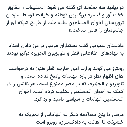
اسرائیل در جنگ
در بیانیه سه صفحه ای گفته می شود «تحقیقات ، حقایق
نرگس محمدی برنده جایزه نوبل صلح
خفت آور و گستره بزرگترین توطئه و خیانت توسط سازمان
همایش محافظه‌کاران آمریکا «سی‌پک»
تروریستی اخوان المسلمین علیه ملت از طریق شبکه ای از
جاسوسان را فاش ساخت.»
صفحه‌های ویژه
سفر پرزیدنت ترامپ به چین
دادستان عمومی گفت دستیاران مرسی در درز دادن اسناد
به نهادهای اطلاعاتی قطر و تلویزیون الجزیره درگیر بودند.
رویترز می گوید وزارت امور خارجه قطر هنوز به درخواست
های اظهار نظر در باره اتهامات پاسخ نداده است، و
تلویزیون الجزیره، که در مصر ممنوع است، هر نقشی را در
کمک به اخوان المسلمین تکذیب کرده است. اخوان
المسلمین اتهامات را سیاسی نامید و رد کرد.
مرسی با پنج محاکمه دیگر به اتهاماتی از تحریک به
خشونت تا اهانت به دادگستری، روبرو است.