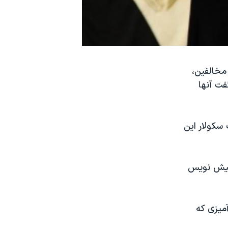
مخالفین،
فت آنها
سکولار این
 پیش نویس
میزی که