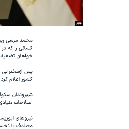
نرگس محمدی برنده جایزه نوبل صلح
همایش محافظه‌کاران آمریکا «سی‌پک»
صفحه‌های ویژه
سفر پرزیدنت ترامپ به چین
محمد مرسی ریی
کسانی را که در 
خواهان تضعیف د
پس ازسخنرانی ط
کشور اعلام کرد
شهروندان سکولا
اصلاحات بنیادی 
نیروهای اپوزیس
مصادف با نخست