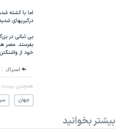
اما با کشته شدن
درگیریهای شدید
بی ثباتی در بز
بفرستد. مصر هم
خود از واشنگتن
اشتراک
همچنبن ببینید:
جهان
سرخ
بیشتر بخوانید