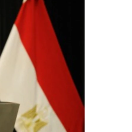
مستندها
فرهنگ و زندگی
حقوق شهروندی
انتخابات ریاست جمهوری آمریکا ۲۰۲۴
اقتصادی
حمله جمهوری اسلامی به اسرائیل
رمز مهسا
علم و فناوری
اسرائیل در جنگ
ورزش زنان در ایران
گالری عکس
اعتراضات زن، زندگی، آزادی
آرشیو پخش زنده
مجموعه مستندهای دادخواهی
تریبونال مردمی آبان ۹۸
دادگاه حمید نوری
چهل سال گروگان‌گیری
قانون شفافیت دارائی کادر رهبری ایران
اعتراضات مردمی آبان ۹۸
اسرائیل در جنگ