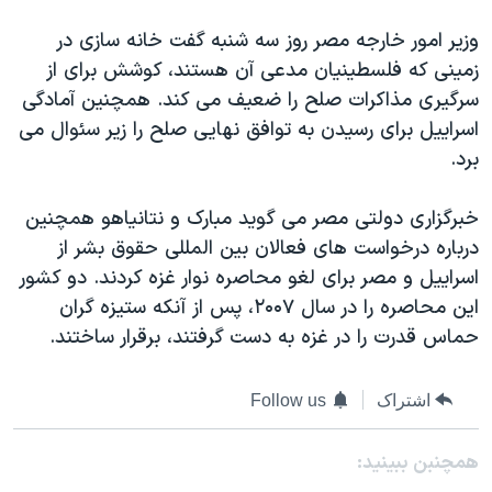
اسرائیل در جنگ
وزیر امور خارجه مصر روز سه شنبه گفت خانه سازی در
نرگس محمدی برنده جایزه نوبل صلح
زمینی که فلسطینیان مدعی آن هستند، کوشش برای از
همایش محافظه‌کاران آمریکا «سی‌پک»
سرگیری مذاکرات صلح را ضعیف می کند. همچنین آمادگی
صفحه‌های ویژه
اسراییل برای رسیدن به توافق نهایی صلح را زیر سئوال می
برد.
سفر پرزیدنت ترامپ به چین
خبرگزاری دولتی مصر می گوید مبارک و نتانیاهو همچنین
درباره درخواست های فعالان بین المللی حقوق بشر از
اسراییل و مصر برای لغو محاصره نوار غزه کردند. دو کشور
این محاصره را در سال ۲۰۰۷، پس از آنکه ستیزه گران
حماس قدرت را در غزه به دست گرفتند، برقرار ساختند.
اشتراک
Follow us
همچنبن ببینید: