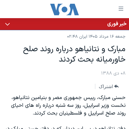
ینکهای
ابل
سترسی
خبر فوری
خانه
هش
جمعه ۱۶ مرداد ۱۴۰۵ ایران ۰۲:۴۸
نسخه سبک وب‌سایت
ه
مبارک و نتانیاهو درباره روند صلح
حتوای
موضوع ها
خاورمیانه بحث کردند
صلی
برنامه های تلویزیونی
ایران
هش
جدول برنامه ها
ه
۰۸ دی ۱۳۸۸
آمریکا
فحه
صفحه‌های ویژه
جهان
اشتراک
صلی
فرکانس‌های صدای آمریکا
ورزشی
جام جهانی ۲۰۲۶
هش
حسنی مبارک، رییس جمهوری مصر و بنیامین نتانیاهو،
پخش رادیویی
ه
گزیده‌ها
عملیات خشم حماسی
نخست وزیر اسراییل، روز سه شنبه درباره راه های احیای
ستجو
روند صلح اسراییل و فلسطینیان بحث کردند.
۲۵۰سالگی آمریکا
ویژه برنامه‌ها
یادگیری زبان انگلیسی
ویدیوها
بایگانی برنامه‌های تلویزیونی
دفتر نتانیاهو در پی این دیدار، که در دفتر حسنی مبارک در