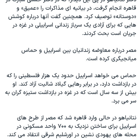
دنبال کنید
مستندها
فرهنگ و زندگی
قاهره انجام گرفت، در بیانیه ای مذاکرات را «عمیق» و
«دوستانه» توصیف کرد. همچنین گفت آنها درباره کوشش
حقوق شهروندی
انتخابات ریاست جمهوری آمریکا ۲۰۲۴
هایی که برای آزادی یک سرباز زندانی اسراییلی در غزه در
اقتصادی
حمله جمهوری اسلامی به اسرائیل
جریان است بحث کردند.
رمز مهسا
علم و فناوری
زبانهای مختلف
مصر درباره معاوضه زندانیان بین اسراییل و حماس
اسرائیل در جنگ
ورزش زنان در ایران
میانجیگری کرده است.
گالری عکس
اعتراضات زن، زندگی، آزادی
آرشیو پخش زنده
مجموعه مستندهای دادخواهی
حماس می خواهد اسراییل حدود یک هزار فلسطینی را که
در بازداشت دارد، در برابر رهایی گیلاد شالیت آزاد کند. او
تریبونال مردمی آبان ۹۸
بیش از سه سال است که در غزه در بازداشت ستیزه گران به
دادگاه حمید نوری
سر می برد.
چهل سال گروگان‌گیری
نتانیاهو در حالی وارد قاهره شد که مصر از طرح های
قانون شفافیت دارائی کادر رهبری ایران
اسراییل برای ساختن نزدیک به ۷۰۰ واحد مسکونی در
اعتراضات مردمی آبان ۹۸
محله های یهودی نشین در اورشلیم شرقی انتقاد می کند.