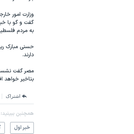
مستندها
فرهنگ و زندگی
حقوق شهروندی
انتخابات ریاست جمهوری آمریکا ۲۰۲۴
وزارت امور خارج
گفت و گو با خبر
اقتصادی
حمله جمهوری اسلامی به اسرائیل
به مردم فلسطین
رمز مهسا
علم و فناوری
اسرائیل در جنگ
ورزش زنان در ایران
حسنی مبارک ریی
دارند.
گالری عکس
اعتراضات زن، زندگی، آزادی
آرشیو پخش زنده
مجموعه مستندهای دادخواهی
مصر گفت نشستی 
تریبونال مردمی آبان ۹۸
بتاخیر خواهد اف
دادگاه حمید نوری
اشتراک
چهل سال گروگان‌گیری
قانون شفافیت دارائی کادر رهبری ایران
همچنبن ببینید:
اعتراضات مردمی آبان ۹۸
خبر اول
گ
اسرائیل در جنگ