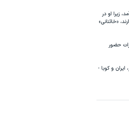
، زیرا او در
ند، «خائنانی»
رات حضور
یران و کوبا -