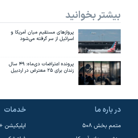
نرگس محمدی برنده جایزه نوبل صلح
بیشتر بخوانید
همایش محافظه‌کاران آمریکا «سی‌پک»
صفحه‌های ویژه
پروازهای مستقیم میان آمریکا و
اسرائیل از سر گرفته می‌شود
سفر پرزیدنت ترامپ به چین
پرونده اعتراضات دی‌ماه: ۴۹ سال
زندان برای ۲۵ معترض در اردبیل
در باره ما
خدمات
متمم بخش ۵۰۸
اپلیکیشن +VOA