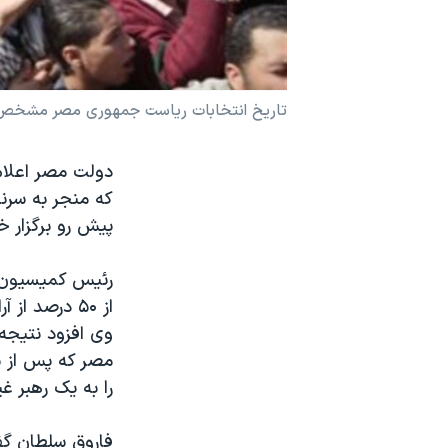
نرگس محمدی برنده جایزه نوبل صلح
همایش محافظه‌کاران آمریکا «سی‌پک»
صفحه‌های ویژه
تاريخ انتخابات رياست جمهوری مصر مشخص
سفر پرزیدنت ترامپ به چین
دولت مصر اعلام
پيش رو برگزار خ
رئیس کمیسیون ا
مصر که پس از س
را به يک رهبر غ