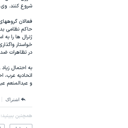
شروع کنند. وی 
فعالان گروههای
حاکم نظامی بدل
ژنرال ها را به 
خواستار واگذار
در تظاهرات ضد 
به احتمال زیاد 
اتحادیه عرب، ا
و عبدالمنعم عبد
اشتراک
همچنبن ببینید: