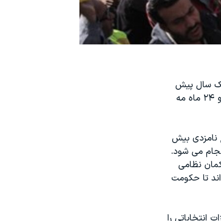
 يک سال پيش
که منجر به سرنگونی حسنی مبارک، رهبر خودکامه اين کشور شد در تاریخ ۲۳ و ۲۴ ماه مه
 نامزدی بیش
نتخابات در تاریخ ۱۶ و ۱۷ ماه ژوئن انجام می شود.
خواهد شد. حاکمان نظامی
ند تا حکومت
وانند از ۳۰ ماه آوريل مبارزات انتخاباتی را