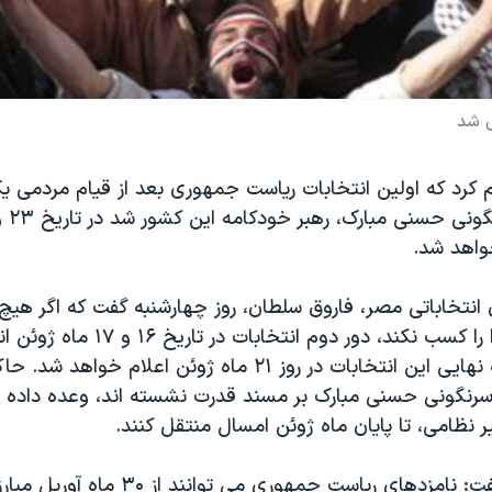
 شد
 کرد که اولین انتخابات ریاست جمهوری بعد از قيام مردمی
واهد شد.
نتخاباتی مصر، فاروق سلطان، روز چهارشنبه گفت که اگر هیچ
از ۵۰ درصد از آرا را کسب نکند، دور دوم ا
وی افزود نتيجه نهايی اين انتخابات در روز ۲۱ ماه ژوئن اعلام 
رنگونی حسنی مبارک بر مسند قدرت نشسته اند، وعده داده ا
ير نظامی، تا پايان ماه ژوئن امسال منتقل کنند.
فاروق سلطان گفت: نامزدهای ریاست جمهوری می ت