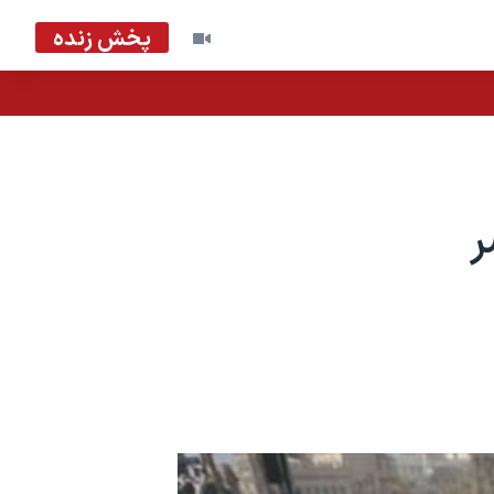
پخش زنده
ر