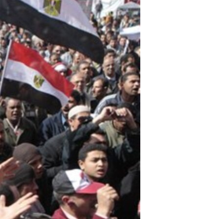
مستندها
فرهنگ و زندگی
حقوق شهروندی
انتخابات ریاست جمهوری آمریکا ۲۰۲۴
اقتصادی
حمله جمهوری اسلامی به اسرائیل
رمز مهسا
علم و فناوری
اسرائیل در جنگ
ورزش زنان در ایران
گالری عکس
اعتراضات زن، زندگی، آزادی
آرشیو پخش زنده
مجموعه مستندهای دادخواهی
تریبونال مردمی آبان ۹۸
دادگاه حمید نوری
چهل سال گروگان‌گیری
قانون شفافیت دارائی کادر رهبری ایران
اعتراضات مردمی آبان ۹۸
اسرائیل در جنگ