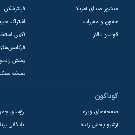
منشور صدای آمریکا
فیلترشکن
حقوق و مقررات
اشتراک خبرن
قوانین تالار
آگهی استخد
فرکانس‌های 
پخش رادیو
یادگیری زبان انگلیسی
نسخه سبک 
دنبال کنید
گوناگون
صفحه‌های ویژه
رؤسای جمهو
آرشیو پخش زنده
بایگانی برن
زبانهای مختلف