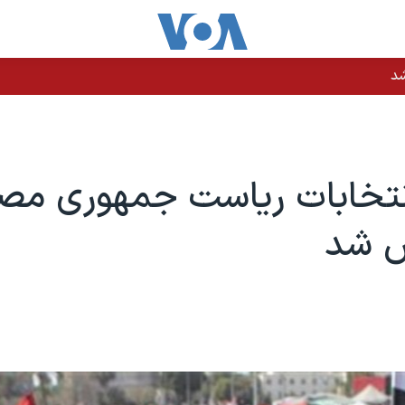
شد
نتخابات رياست جمهوری مص
 شد