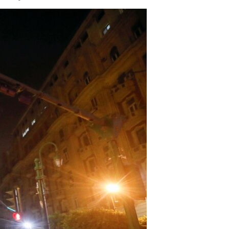
مستندها
فرهنگ و زندگی
حقوق شهروندی
انتخابات ریاست جمهوری آمریکا ۲۰۲۴
اقتصادی
حمله جمهوری اسلامی به اسرائیل
رمز مهسا
علم و فناوری
اسرائیل در جنگ
ورزش زنان در ایران
گالری عکس
اعتراضات زن، زندگی، آزادی
آرشیو پخش زنده
مجموعه مستندهای دادخواهی
تریبونال مردمی آبان ۹۸
دادگاه حمید نوری
چهل سال گروگان‌گیری
قانون شفافیت دارائی کادر رهبری ایران
اعتراضات مردمی آبان ۹۸
اسرائیل در جنگ