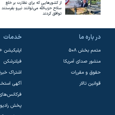
از کشورهایی که برای نظارت بر خلع
سلاح حزب‌الله می‌توانند نیرو بفرستند
توافق کردند
در باره ما
خدمات
متمم بخش ۵۰۸
اپلیکیشن +VOA
منشور صدای آمریکا
فیلترشکن
حقوق و مقررات
اشتراک خبرن
قوانین تالار
آگهی استخد
فرکانس‌های 
پخش رادیو
یادگیری زبان انگلیسی