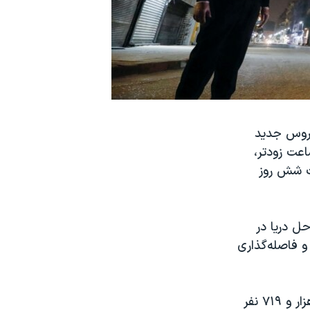
یوع ویروس جدید
اعت زودتر،
مدت شش روز
حل دریا در
 فاصله‌گذاری
شمار مبتلایان به ویروس جدید کرونا و بیماری «کووید۱۹» در مصر تاکنون ۱۱ هزار و ۷۱۹ نفر