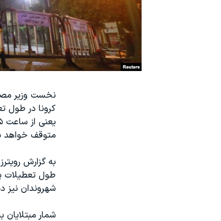
نرگس محمدی برنده جایزه نوبل صلح
همایش محافظه‌کاران آمریکا «سی‌پک»
صفحه‌های ویژه
سفر پرزیدنت ترامپ به چین
کرونا در طول تع
متوقف خواهد ش
به گزارش رویترز
طول تعطیلات پا
شهروندان نیز د