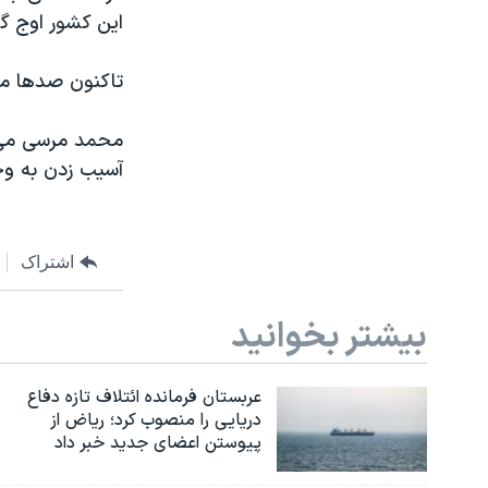
این کشور اوج گ
تاکنون صدها مأم
محمد مرسی می گ
آسیب زدن به و
اشتراک
بیشتر بخوانید
عربستان فرمانده ائتلاف تازه دفاع
دریایی را منصوب کرد؛ ریاض از
پیوستن اعضای جدید خبر داد