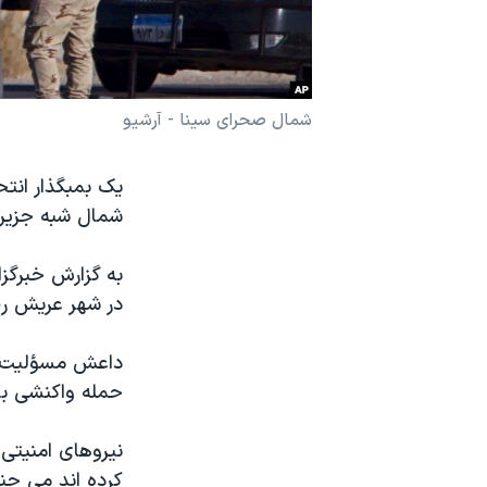
نرگس محمدی برنده جایزه نوبل صلح
همایش محافظه‌کاران آمریکا «سی‌پک»
صفحه‌های ویژه
شمال صحرای سینا - آرشیو
سفر پرزیدنت ترامپ به چین
یک بمبگذار انتح
شمال شبه جزیره
به گزارش خبرگز
در شهر عریش رخ
داعش مسؤلیت ای
حمله واکنشی بود
نیروهای امنیتی
کرده اند می جن