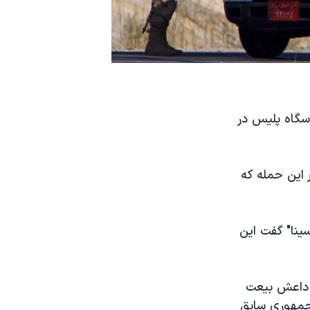
اسگاه پلیس در
 این حمله که
ینا" گفت این
ا داعش بیعت
 جمهوری سابق