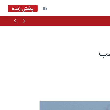
پخش زنده
قبلی
بعدی
مب