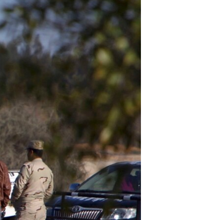
مستندها
فرهنگ و زندگی
حقوق شهروندی
انتخابات ریاست جمهوری آمریکا ۲۰۲۴
اقتصادی
حمله جمهوری اسلامی به اسرائیل
رمز مهسا
علم و فناوری
اسرائیل در جنگ
ورزش زنان در ایران
گالری عکس
اعتراضات زن، زندگی، آزادی
آرشیو پخش زنده
مجموعه مستندهای دادخواهی
تریبونال مردمی آبان ۹۸
دادگاه حمید نوری
چهل سال گروگان‌گیری
قانون شفافیت دارائی کادر رهبری ایران
اعتراضات مردمی آبان ۹۸
اسرائیل در جنگ