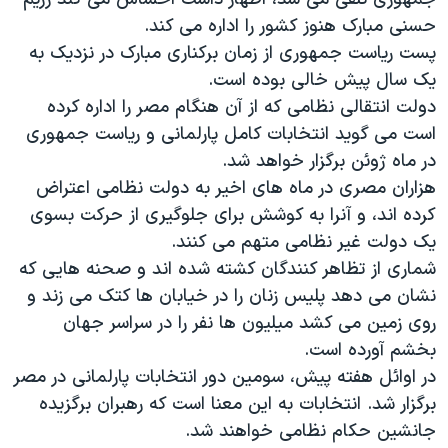
اسرائیل در جنگ
حسنی مبارک هنوز کشور را اداره می کند.
نرگس محمدی برنده جایزه نوبل صلح
پست ریاست جمهوری از زمان برکناری مبارک در نزدیک به
همایش محافظه‌کاران آمریکا «سی‌پک»
یک سال پیش خالی بوده است.
دولت انتقالی نظامی که از آن هنگام مصر را اداره کرده
صفحه‌های ویژه
است می گوید انتخابات کامل پارلمانی و ریاست جمهوری
سفر پرزیدنت ترامپ به چین
در ماه ژوئن برگزار خواهد شد.
هزاران مصری در ماه های اخیر به دولت نظامی اعتراض
کرده اند، و آنرا به کوشش برای جلوگیری از حرکت بسوی
یک دولت غیر نظامی متهم می کنند.
شماری از تظاهر کنندگان کشته شده اند و صحنه هایی که
نشان می دهد پلیس زنان را در خیابان ها کتک می زند و
روی زمین می کشد میلیون ها نفر را در سراسر جهان
بخشم آورده است.
در اوائل هفته پیش، سومین دور انتخابات پارلمانی در مصر
برگزار شد. انتخابات به این معنا است که رهبران برگزیده
جانشین حکام نظامی خواهند شد.