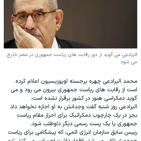
دنبال کنید
مستندها
فرهنگ و زندگی
حقوق شهروندی
انتخابات ریاست جمهوری آمریکا ۲۰۲۴
اقتصادی
حمله جمهوری اسلامی به اسرائیل
رمز مهسا
علم و فناوری
زبانهای مختلف
اسرائیل در جنگ
ورزش زنان در ایران
البرادعی می گوید از دور رقابت های ریاست جمهوری در مصر خارج
می شود
گالری عکس
اعتراضات زن، زندگی، آزادی
آرشیو پخش زنده
مجموعه مستندهای دادخواهی
محمد البرادعی چهره برجسته اوپوزیسیون اعلام کرده
تریبونال مردمی آبان ۹۸
است از رقابت های ریاست جمهوری بیرون می رود و می
دادگاه حمید نوری
گوید دمکراسی هنوز در کشور برقرار نشده است.
البرادعی روز شنبه گفت وجدانش به او اجازه نخواهد داد
چهل سال گروگان‌گیری
بجز در یک چارچوب دمکراتیک برای احراز مقام ریاست
قانون شفافیت دارائی کادر رهبری ایران
جمهوری یا یک پست رسمی دیگر داوطلب شود.
اعتراضات مردمی آبان ۹۸
رییس سابق سازمان انرژی اتمی، که پیشگامی برای ریاست
جمهوری تلقی می شد، اظهار داشت احساس می کند رژیم