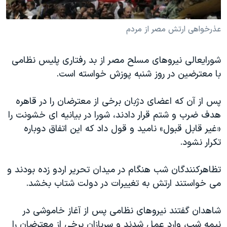
دنبال کنید
مستندها
فرهنگ و زندگی
عذرخواهی ارتش مصر از مردم
حقوق شهروندی
انتخابات ریاست جمهوری آمریکا ۲۰۲۴
اقتصادی
حمله جمهوری اسلامی به اسرائیل
شورایعالی نیروهای مسلح مصر از بد رفتاری پلیس نظامی
رمز مهسا
علم و فناوری
با معترضین در روز شنبه پوزش خواسته است.
زبانهای مختلف
اسرائیل در جنگ
ورزش زنان در ایران
پس از آن که اعضای دژبان برخی از معترضان را در قاهره
گالری عکس
اعتراضات زن، زندگی، آزادی
هدف ضرب و شتم قرار دادند، شورا در بیانیه ای خشونت را
آرشیو پخش زنده
مجموعه مستندهای دادخواهی
«غیر قابل قبول» نامید و قول داد که این اتفاق دوباره
تریبونال مردمی آبان ۹۸
تکرار نشود.
دادگاه حمید نوری
تظاهرکنندگان شب هنگام در میدان تحریر اردو زده بودند و
چهل سال گروگان‌گیری
می خواستند ارتش به تغییرات در دولت شتاب بخشد.
قانون شفافیت دارائی کادر رهبری ایران
شاهدان گفتند نیروهای نظامی پس از آغاز خاموشی در
اعتراضات مردمی آبان ۹۸
نیمه شب، وارد عمل شدند و سربازان برخی از معترضان را