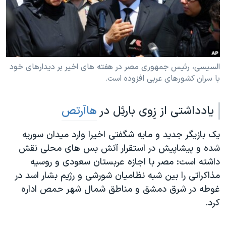
دنبال کنید
مستندها
فرهنگ و زندگی
حقوق شهروندی
انتخابات ریاست جمهوری آمریکا ۲۰۲۴
اقتصادی
حمله جمهوری اسلامی به اسرائیل
رمز مهسا
علم و فناوری
السیسی، رئیس جمهوری مصر در هفته های اخیر بر دیدارهای خود
زبانهای مختلف
با سران کشورهای عربی افزوده است.
اسرائیل در جنگ
ورزش زنان در ایران
گالری عکس
اعتراضات زن، زندگی، آزادی
یادداشتی از زِوی بارئِل در
هاآرتص
آرشیو پخش زنده
مجموعه مستندهای دادخواهی
یک بازیگر جدید و مایه شگفتی اخیرا وارد میدان سوریه
تریبونال مردمی آبان ۹۸
شده و پیشاپیش در استقرار آتش بس های محلی نقش
دادگاه حمید نوری
داشته است: مصر با اجازه عربستان سعودی و روسیه
چهل سال گروگان‌گیری
مذاکراتی را بین شبه نظامیان شورشی و رژیم بشار اسد در
غوطه در شرق دمشق و مناطق شمال شهر حمص اداره
قانون شفافیت دارائی کادر رهبری ایران
کرد.
اعتراضات مردمی آبان ۹۸