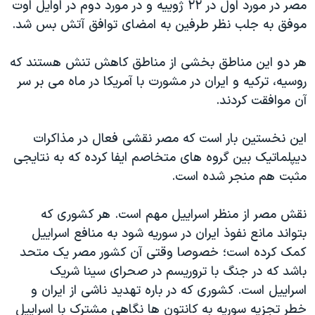
اسرائیل در جنگ
مصر در مورد اول در ۲۲ ژوییه و در مورد دوم در اوایل اوت
موفق به جلب نظر طرفین به امضای توافق آتش بس شد.
نرگس محمدی برنده جایزه نوبل صلح
همایش محافظه‌کاران آمریکا «سی‌پک»
هر دو این مناطق بخشی از مناطق کاهش تنش هستند که
صفحه‌های ویژه
روسیه، ترکیه و ایران در مشورت با آمریکا در ماه می بر سر
آن موافقت کردند.
سفر پرزیدنت ترامپ به چین
این نخستین بار است که مصر نقشی فعال در مذاکرات
دیپلماتیک بین گروه های متخاصم ایفا کرده که به نتایجی
مثبت هم منجر شده است.
نقش مصر از منظر اسراییل مهم است. هر کشوری که
بتواند مانع نفوذ ایران در سوریه شود به منافع اسراییل
کمک کرده است؛ خصوصا وقتی آن کشور مصر یک متحد
باشد که در جنگ با تروریسم در صحرای سینا شریک
اسراییل است. کشوری که در باره تهدید ناشی از ایران و
خطر تجزیه سوریه به کانتون ها نگاهی مشترک با اسراییل