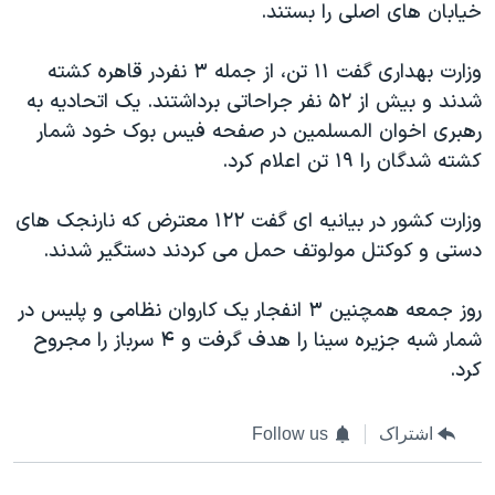
اسرائیل در جنگ
خیابان های اصلی را بستند.
نرگس محمدی برنده جایزه نوبل صلح
وزارت بهداری گفت ۱۱ تن، از جمله ۳ نفردر قاهره کشته
همایش محافظه‌کاران آمریکا «سی‌پک»
شدند و بیش از ۵۲ نفر جراحاتی برداشتند. یک اتحادیه به
صفحه‌های ویژه
رهبری اخوان المسلمین در صفحه فیس بوک خود شمار
کشته شدگان را ۱۹ تن اعلام کرد.
سفر پرزیدنت ترامپ به چین
وزارت کشور در بیانیه ای گفت ۱۲۲ معترض که نارنجک های
دستی و کوکتل مولوتف حمل می کردند دستگیر شدند.
روز جمعه همچنین ۳ انفجار یک کاروان نظامی و پلیس در
شمار شبه جزیره سینا را هدف گرفت و ۴ سرباز را مجروح
کرد.
اشتراک
Follow us