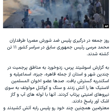
دنبال کنید
مستندها
فرهنگ و زندگی
حقوق شهروندی
انتخابات ریاست جمهوری آمریکا ۲۰۲۴
اقتصادی
حمله جمهوری اسلامی به اسرائیل
رمز مهسا
علم و فناوری
زبانهای مختلف
روز جمعه در درگیری پلیس ضد شورش مصربا طرفداران
اسرائیل در جنگ
ورزش زنان در ایران
محمد مرسی رئیس جمهوری سابق در سراسر کشور ۱۱ تن
گالری عکس
اعتراضات زن، زندگی، آزادی
کشته شدند.
آرشیو پخش زنده
مجموعه مستندهای دادخواهی
به گزارش اسوشیتد پرس، زدوخورد به مناطق پرجمیت در
تریبونال مردمی آبان ۹۸
چندین شهر و استان از جمله قاهره، جیزه، اسماعیلیه و
دادگاه حمید نوری
اسکندریه گسترش یافت. صدها عضو اخوان المسلمین
چهل سال گروگان‌گیری
لاستیک ها را آتش زدند و سنگ و کوکتل مولوتف به سوی
نیروهای امنیتی پرتاب کردند. آنها با لوله های آب و گاز
قانون شفافیت دارائی کادر رهبری ایران
اشک آور پاسخ دادند.
اعتراضات مردمی آبان ۹۸
معترضین همچنین چند خود رو پلیس رابه آتش کشیدند و