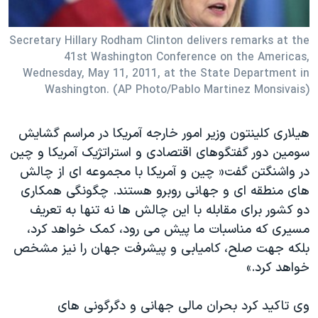
دنبال کنید
مستندها
فرهنگ و زندگی
Secretary Hillary Rodham Clinton delivers remarks at the
حقوق شهروندی
انتخابات ریاست جمهوری آمریکا ۲۰۲۴
41st Washington Conference on the Americas,
اقتصادی
حمله جمهوری اسلامی به اسرائیل
Wednesday, May 11, 2011, at the State Department in
Washington. (AP Photo/Pablo Martinez Monsivais)
رمز مهسا
علم و فناوری
زبانهای مختلف
اسرائیل در جنگ
ورزش زنان در ایران
هیلاری کلینتون وزیر امور خارجه آمریکا در مراسم گشایش
گالری عکس
اعتراضات زن، زندگی، آزادی
سومین دور گفتگوهای اقتصادی و استراتژیک آمریکا و چین
آرشیو پخش زنده
مجموعه مستندهای دادخواهی
در واشنگتن گفت« چین و آمریکا با مجموعه ای از چالش
های منطقه ای و جهانی روبرو هستند. چگونگی همکاری
تریبونال مردمی آبان ۹۸
دو کشور برای مقابله با این چالش ها نه تنها به تعریف
دادگاه حمید نوری
مسیری که مناسبات ما پیش می رود، کمک خواهد کرد،
چهل سال گروگان‌گیری
بلکه جهت صلح، کامیابی و پیشرفت جهان را نیز مشخص
خواهد کرد.»
قانون شفافیت دارائی کادر رهبری ایران
اعتراضات مردمی آبان ۹۸
وی تاکید کرد بحران مالی جهانی و دگرگونی های