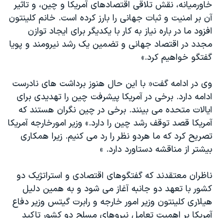
اسرائیل در جنگ
خاورمیانه، نقش تلاقی اقتصادهای آمریکا و چین، و تاثیر
آن بر امنیت و ثبات جهانی را بارز کرده است. خانم کلینتون
نرگس محمدی برنده جایزه نوبل صلح
افزود ما در باره نیاز به کار با یکدیگر برای ایجاد توازن
همایش محافظه‌کاران آمریکا «سی‌پک»
مجدد در اقتصاد جهانی و تضمین یک رشد نیرومند و پویا
صفحه‌های ویژه
گفتگو خواهیم کرد.»
سفر پرزیدنت ترامپ به چین
وی در ادامه گفت« با این حال هنوز برداشت های نادرست
ادامه دارد. برخی در آمریکا پیشرفت چین را تهدیدی برای
ایالات متحده می بینند. برخی در چین نگران هستند که
آمریکا قصد توقف رشد چین را دارد.» وزیر امورخارجه آمریکا
تصریح کرد که ما هردو نظر را رد می کنیم. زیرا همکاری
بیشتر از مناقشه دستاورد دارد. »
ناظران معتقدند که گفتگوهای اقتصادی و استراتژیک دو
کشور با تعهد دو جانبه آغاز می شود و به همین دلیل
هیلاری کلینتون وزیر امور خارجه و رابرت گیتس وزیر دفاع
آمریکا بر اهمیت تعامل نیروهای مسلح دو کشور تاکید