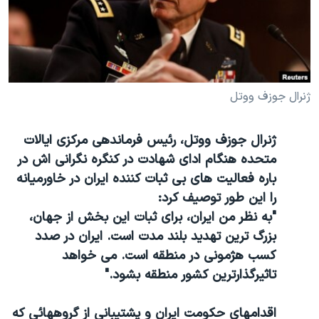
دنبال کنید
مستندها
فرهنگ و زندگی
حقوق شهروندی
انتخابات ریاست جمهوری آمریکا ۲۰۲۴
اقتصادی
حمله جمهوری اسلامی به اسرائیل
رمز مهسا
علم و فناوری
ژنرال جوزف ووتل
زبانهای مختلف
اسرائیل در جنگ
ورزش زنان در ایران
ژنرال جوزف ووتل، رئیس فرماندهی مرکزی ایالات
گالری عکس
اعتراضات زن، زندگی، آزادی
متحده هنگام ادای شهادت در کنگره نگرانی اش در
آرشیو پخش زنده
مجموعه مستندهای دادخواهی
باره فعالیت های بی ثبات کننده ایران در خاورمیانه
تریبونال مردمی آبان ۹۸
را این طور توصیف کرد:
"به نظر من ایران، برای ثبات این بخش از جهان،
دادگاه حمید نوری
بزرگ ترین تهدید بلند مدت است. ایران در صدد
چهل سال گروگان‌گیری
کسب هژمونی در منطقه است. می خواهد
قانون شفافیت دارائی کادر رهبری ایران
تاثیرگذارترین کشور منطقه بشود."
اعتراضات مردمی آبان ۹۸
اقدامهای حکومت ایران و پشتیبانی از گروههائی که