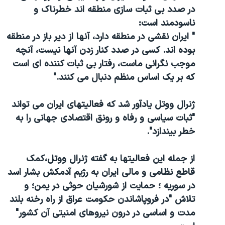
اسرائیل در جنگ
در صدد بی ثبات سازی منطقه اند خطرناک و
نرگس محمدی برنده جایزه نوبل صلح
ناسودمند است:
" ایران نقشی در منطقه دارد، آنها از دیر باز در منطقه
همایش محافظه‌کاران آمریکا «سی‌پک»
بوده اند. کسی در صدد کنار زدن آنها نیست، آنچه
صفحه‌های ویژه
موجب نگرانی ماست، رفتار بی ثبات کننده ای است
سفر پرزیدنت ترامپ به چین
که بر یک اساس منظم دنبال می کنند."
ژنرال ووتل یادآور شد که فعالیتهای ایران می تواند
"ثبات سیاسی و رفاه و رونق اقتصادی جهانی را به
خطر بیندازد".
از جمله این فعالیتها به گفته ژنرال ووتل،کمک
قاطع نظامی و مالی ایران به رژیم آدمکش بشار اسد
در سوریه ؛ حمایت از شورشیان حوثی در یمن؛ و
تلاش "در فروپاشاندن حکومت عراق از راه رخنه بلند
مدت و اساسی در درون نیروهای امنیتی آن کشور"