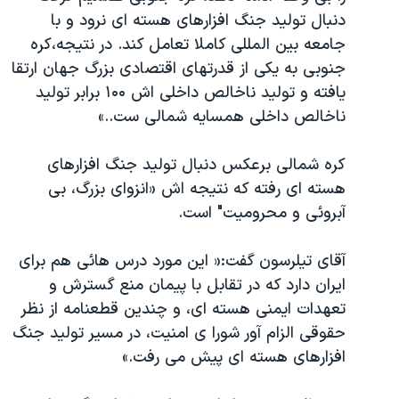
اسرائیل در جنگ
دنبال تولید جنگ افزارهای هسته ای نرود و با
نرگس محمدی برنده جایزه نوبل صلح
جامعه بین المللی کاملا تعامل کند. در نتیجه،کره
جنوبی به یکی از قدرتهای اقتصادی بزرگ جهان ارتقا
همایش محافظه‌کاران آمریکا «سی‌پک»
یافته و تولید ناخالص داخلی اش ۱۰۰ برابر تولید
صفحه‌های ویژه
ناخالص داخلی همسایه شمالی ست..»
سفر پرزیدنت ترامپ به چین
کره شمالی برعکس دنبال تولید جنگ افزارهای
هسته ای رفته که نتیجه اش «انزوای بزرگ، بی
آبروئی و محرومیت" است.
آقای تیلرسون گفت:« این مورد درس هائی هم برای
ایران دارد که در تقابل با پیمان منع گسترش و
تعهدات ایمنی هسته ای، و چندین قطعنامه از نظر
حقوقی الزام آور شورا ی امنیت، در مسیر تولید جنگ
افزارهای هسته ای پیش می رفت.»