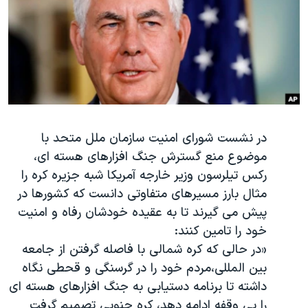
دنبال کنید
مستندها
فرهنگ و زندگی
حقوق شهروندی
انتخابات ریاست جمهوری آمریکا ۲۰۲۴
اقتصادی
حمله جمهوری اسلامی به اسرائیل
رمز مهسا
علم و فناوری
زبانهای مختلف
اسرائیل در جنگ
ورزش زنان در ایران
در نشست شورای امنیت سازمان ملل متحد با
گالری عکس
اعتراضات زن، زندگی، آزادی
موضوع منع گسترش جنگ افزارهای هسته ای،
آرشیو پخش زنده
مجموعه مستندهای دادخواهی
رکس تیلرسون وزیر خارجه آمریکا شبه جزیره کره را
تریبونال مردمی آبان ۹۸
مثال بارز مسیرهای متفاوتی دانست که کشورها در
پیش می گیرند تا به عقیده خودشان رفاه و امنیت
دادگاه حمید نوری
خود را تامین کنند:
چهل سال گروگان‌گیری
«در حالی که کره شمالی با فاصله گرفتن از جامعه
قانون شفافیت دارائی کادر رهبری ایران
بین المللی،مردم خود را در گرسنگی و قحطی نگاه
داشته تا برنامه دستیابی به جنگ افزارهای هسته ای
اعتراضات مردمی آبان ۹۸
را بی وقفه ادامه دهد، کره جنوبی تصمیم گرفت