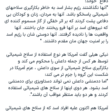
دفاع" خواند:
اسرائیل در جنگ
"آنها نگذاشتند رژیم بشار اسد به خاطر بکارگیری سلاحهای
نرگس محمدی برنده جایزه نوبل صلح
شیمیائی پاسخگو باشد. آنها به مردان، زنان و کودکان بی
همایش محافظه‌کاران آمریکا «سی‌پک»
دفاعی پشت کردند که بر اثر خفگی از گاز مسموم کننده ای
که نیروهای اسد بر آنها فرو ریختند جان باختند. آنها
صفحه‌های ویژه
واقعیت ها را نادیده گرفتند. آنها دوستی شان با رژیم اسد
سفر پرزیدنت ترامپ به چین
را بر امنیت جهان مان مقدم داشتند. "
نیکی هیلی گفت آمریکا هر نوع استفاده از سلاح شیمیائی
توسط هر کس از جمله داعش را محکوم می کند و
بکارگیری سلاح شیمیائی از سوی داعش ، عزم آمریکا در
شکست این گروه را جزم تر می کند:
"اما ددمنشی داعش نمی تواند دستاویزی برای ددمنشی
اسد بشود. هر دوی اینها از سلاح های شیمیائی استفاده
کردند و هر دو باید منتظر عواقب آن باشند".
آمریکا هم اکنون علیه افراد اسد که از سلاح های شیمیائی