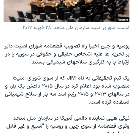
دنبال کنید
مستندها
فرهنگ و زندگی
حقوق شهروندی
انتخابات ریاست جمهوری آمریکا ۲۰۲۴
نشست شورای امنیت سازمان ملل متحد، ۲۸ فوریه ۲۰۱۷
اقتصادی
حمله جمهوری اسلامی به اسرائیل
رمز مهسا
علم و فناوری
زبانهای مختلف
روسیه و چین اخیرا راه تصویب قطعنامه شورای امنیت دایر
اسرائیل در جنگ
ورزش زنان در ایران
بر تحریم ها علیه اشخاص حقیقی و حقوقی در سوریه را در
گالری عکس
اعتراضات زن، زندگی، آزادی
ارتباط با به کارگیری سلاحهای شیمیائی بستند.
آرشیو پخش زنده
مجموعه مستندهای دادخواهی
یک تیم تحقیقاتی به نام JIM که از سوی شورای امنیت
تریبونال مردمی آبان ۹۸
منصوب شده بود اعلام کرد در سال ۲۰۱۵ داعش یک بار، و
دادگاه حمید نوری
در سالهای ۲۰۱۴ و ۲۰۱۵ رژیم اسد سه بار از سلاح شیمیائی
استفاده کرده است.
چهل سال گروگان‌گیری
قانون شفافیت دارائی کادر رهبری ایران
نیکی هیلی نماینده دائمی آمریکا در سازمان ملل متحد
اعتراضات مردمی آبان ۹۸
وتوی قطعنامه از سوی چین و روسیه را "شنیع و غیر قابل