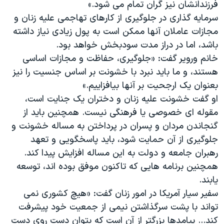
اسرائیل در جنگ
فرزندانشان نیز گران تمام می شود.»
سرمایه گذاری در جلوگیری از کارهای تهاجمی علیه زنان و
نرگس محمدی برنده جایزه نوبل صلح
مجازات عاملان آنها ممکن است به پول زیادی نیاز داشته
همایش محافظه‌کاران آمریکا «سی‌پک»
باشد، اما در دراز مدت سودبخش خواهد بود.
صفحه‌های ویژه
خانم ورویر گفت: «جلوگیری، حفاظت و مجازات اساسی
هستند، و ما باید نبرد با خشونت بر اساس جنسیت را نیز
سفر پرزیدنت ترامپ به چین
بعنوان یک ارجحیت بر آنها بیافزاییم.»
او گفت خشونت علیه زنان و دختران یک جنایت است،
مقوله ای خصوصی یا فرهنگی نیست. همچنین باید از
گنجاندن مردان و پسران در پرداختن به مساله خشونت و
جلوگیری از آن حمایت شود، باید پاسخگویی و تعهد
رهبران جامعه و دولت به این مساله افزایش پیدا کند.
همچنین برنامه هایی که تاکنون موفق بوده اند، توسعه
یابند.
سفیر سیار آمریکا در امور زنان گفت: «هیچ کشوری نمی
تواند با پشت سرگذاشتن نیمی از جمعیت خود پیشرفت
کند... پیامدها بزرگتر از آن است که بتوان دست روی دست