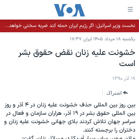
ینکهای
ابل
سترسی
نخست وزیر اسرائيل: اگر رژیم ایران حمله کند ضربه سختی خواهد خورد
خانه
هش
یکشنبه ۱۸ مرداد ۱۴۰۵ ایران ۱۷:۳۷
نسخه سبک وب‌سایت
ه
خشونت علیه زنان نقض حقوق بشر
حتوای
موضوع ها
است
صلی
برنامه های تلویزیونی
ایران
هش
جدول برنامه ها
ه
۱۹ آذر ۱۳۹۰
آمریکا
فحه
صفحه‌های ویژه
جهان
اشتراک
صلی
فرکانس‌های صدای آمریکا
ورزشی
جام جهانی ۲۰۲۶
هش
بین روز بین المللی حذف خشونت علیه زنان در ۴ آذر و روز
پخش رادیویی
ه
گزیده‌ها
عملیات خشم حماسی
بین المللی حقوق بشر در ۱۹ آذر، هزاران سازمان و فعال در
ستجو
سراسر جهان تلاش کردند بلای جهانی خشونت علیه زنان و
۲۵۰سالگی آمریکا
ویژه برنامه‌ها
یادگیری زبان انگلیسی
دختران را برجسته کنند.
ویدیوها
بایگانی برنامه‌های تلویزیونی
ملان ورویر، سفیر سیار آمریکا در مسائل زنان، گفت: