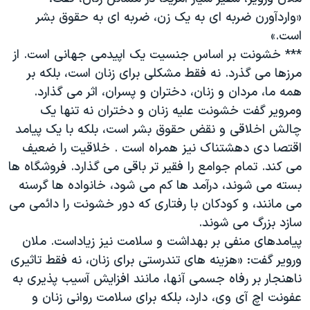
دنبال کنید
مستندها
فرهنگ و زندگی
«واردآورن ضربه ای به یک زن، ضربه ای به حقوق بشر
است.»
حقوق شهروندی
انتخابات ریاست جمهوری آمریکا ۲۰۲۴
*** خشونت بر اساس جنسیت یک اپیدمی جهانی است. از
اقتصادی
حمله جمهوری اسلامی به اسرائیل
مرزها می گذرد. نه فقط مشکلی برای زنان است، بلکه بر
رمز مهسا
علم و فناوری
همه ما، مردان و زنان، دختران و پسران، اثر می گذارد.
زبانهای مختلف
ومرویر گفت خشونت علیه زنان و دختران نه تنها یک
اسرائیل در جنگ
ورزش زنان در ایران
چالش اخلاقی و نقض حقوق بشر است، بلکه با یک پیامد
گالری عکس
اعتراضات زن، زندگی، آزادی
اقتصا دی دهشتناک نیز همراه است . خلاقیت را ضعیف
آرشیو پخش زنده
مجموعه مستندهای دادخواهی
می کند. تمام جوامع را فقیر تر باقی می گذارد. فروشگاه ها
بسته می شوند، درآمد ها کم می شود، خانواده ها گرسنه
تریبونال مردمی آبان ۹۸
می مانند، و کودکان با رفتاری که دور خشونت را دائمی می
دادگاه حمید نوری
سازد بزرگ می شوند.
چهل سال گروگان‌گیری
پیامدهای منفی بر بهداشت و سلامت نیز زیاداست. ملان
ورویر گفت: «هزینه های تندرستی برای زنان، نه فقط تاثیری
قانون شفافیت دارائی کادر رهبری ایران
ناهنجار بر رفاه جسمی آنها، مانند افزایش آسیب پذیری به
اعتراضات مردمی آبان ۹۸
عفونت اچ آی وی، دارد، بلکه برای سلامت روانی زنان و