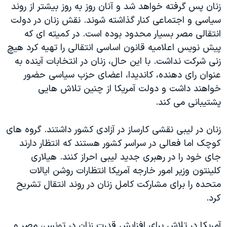
اسرائیل در جنگ
زنان پس گرفته خواهد شد و آنان روز به روز بیشتر از روند
سیاسی و اجتماعی کنار گذاشته شوند. نقش زنان در دولت
نرگس محمدی برنده جایزه نوبل صلح
انتقالی مصر بسیار محدود بوده است. در کمیته ای که
همایش محافظه‌کاران آمریکا «سی‌پک»
پیش نویس اعلامیه قانون اساسی انتقالی را تهیه کرد هیچ
صفحه‌های ویژه
زنی شرکت نداشت. با این حال، زنان در انتخابات آینده به
عنوان رای دهنده، کاندیدا، اعضای حزب سیاسی حضور
سفر پرزیدنت ترامپ به چین
خواهند داشت و دولت آمریکا از چنین تلاش هایی
پشتیبانی می کند.
زنان در لیبی نقشی کارساز در آزادی کشور داشتند. گروه های
کوچک اما فعالی در سراسر کشور هستند که انتظار دارند
جای خود را در رهبری جدید لیبی احراز کنند. هیلاری
کلینتون وزیر امور خارجه آمریکا انتظارات روشن ایالات
متحده را برای مشارکت کامل زنان در روند انتقال تشریح
کرد.
آمریکا در تلاش برای افزایش قدرت زنان در تونس، مصر و