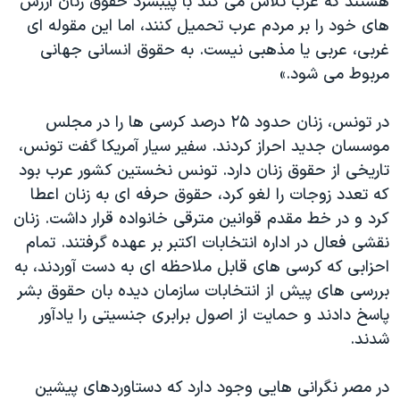
هستند که غرب تلاش می کند با پیبشرد حقوق زنان ارزش
دنبال کنید
مستندها
فرهنگ و زندگی
های خود را بر مردم عرب تحمیل کنند، اما این مقوله ای
غربی، عربی یا مذهبی نیست. به حقوق انسانی جهانی
حقوق شهروندی
انتخابات ریاست جمهوری آمریکا ۲۰۲۴
مربوط می شود.»
اقتصادی
حمله جمهوری اسلامی به اسرائیل
رمز مهسا
علم و فناوری
در تونس، زنان حدود ۲۵ درصد کرسی ها را در مجلس
زبانهای مختلف
موسسان جدید احراز کردند. سفیر سیار آمریکا گفت تونس،
اسرائیل در جنگ
ورزش زنان در ایران
تاریخی از حقوق زنان دارد. تونس نخستین کشور عرب بود
گالری عکس
اعتراضات زن، زندگی، آزادی
که تعدد زوجات را لغو کرد، حقوق حرفه ای به زنان اعطا
آرشیو پخش زنده
مجموعه مستندهای دادخواهی
کرد و در خط مقدم قوانین مترقی خانواده قرار داشت. زنان
نقشی فعال در اداره انتخابات اکتبر بر عهده گرفتند. تمام
تریبونال مردمی آبان ۹۸
احزابی که کرسی های قابل ملاحظه ای به دست آوردند، به
دادگاه حمید نوری
بررسی های پیش از انتخابات سازمان دیده بان حقوق بشر
چهل سال گروگان‌گیری
پاسخ دادند و حمایت از اصول برابری جنسیتی را یادآور
شدند.
قانون شفافیت دارائی کادر رهبری ایران
اعتراضات مردمی آبان ۹۸
در مصر نگرانی هایی وجود دارد که دستاوردهای پیشین