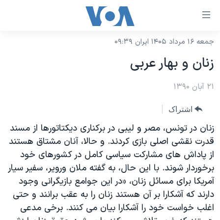
ینکهای
ابل
سترسی
جمعه ۱۶ مرداد ۱۴۰۵ ایران ۰۹:۳۹
خانه
هش
زنان و بهار عربی
نسخه سبک وب‌سایت
ه
حتوای
۲۱ آبان ۱۳۹۰
موضوع ها
صلی
برنامه های تلویزیونی
ایران
اشتراک
هش
جدول برنامه ها
ه
آمریکا
زنان در تونس، مصر و لیبی در برکناری دیکتاتورها از مسند
فحه
صفحه‌های ویژه
قدرت نقشی اصلی بازی کردند. و حالا، آنان مشتاق هستند
جهان
صلی
از پاداش های مشارکت سیاسی کامل در کشورهای خود
فرکانس‌های صدای آمریکا
ورزشی
جام جهانی ۲۰۲۶
هش
برخوردار شوند. با این حال، به گفته ملان ورویر، سفیر سیار
پخش رادیویی
ه
گزیده‌ها
عملیات خشم حماسی
آمریکا برای مسائل زنان، «در این جوامع بازیگرانی وجود
ستجو
دارند که آشکارا بر آن هستند زنان را به عقب برانند و حتی
۲۵۰سالگی آمریکا
ویژه برنامه‌ها
یادگیری زبان انگلیسی
اغلب خواست خود را آشکارا بیان می کنند. برخی مدعی
ویدیوها
بایگانی برنامه‌های تلویزیونی