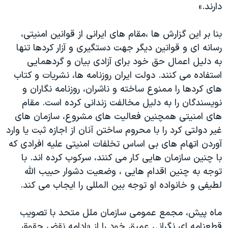
اسرائیل در جنگ
دارند.»
نرگس محمدی برنده جایزه نوبل صلح
بنا بر این گزارش ها ،مقام های ایرانی از قوانین امنیتی،
همایش محافظه‌کاران آمریکا «سی‌پک»
رسانه ای و قوانین دیگر جهت دستگیری و آزار کردها تنها
صفحه‌های ویژه
به دلیل اعمال حق خود برای آزادی بیان و گردهمایی
استفاده می کنند. دولت ایران روزنامه ها، نشریات و کتاب
سفر پرزیدنت ترامپ به چین
های کردها را ممنوع ساخته و ناشران، روزنامه نگاران و
نویسندگان را به دلیل مخالفت زندانی کرده است. مقام
های امنیتی همچنین فعالیت های مشروع، سازمان های
غیر دولتی کرد را با محروم ساختن آنان از اجازه ثبت یا وارد
آوردن اتهام های بی اساس تخلفات امنیتی علیه افرادی که
با چنین سازمان هایی کار می کنند، سرکوب کرده اند. با
توجه به چنین اقدام هایی ، وضعیت دشوار حبیب الله
لطیفی و خانواده او توجه بین المللی را ایجاب می کند.
ماه پیش، مجمع عمومی سازمان ملل متحد با تصویب
قطعنامه ای نگرانی عمیق خود را از «ادامه نقض حقوق