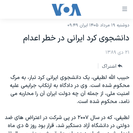
ینکهای
ابل
سترسی
دوشنبه ۱۹ مرداد ۱۴۰۵ ایران ۰۹:۴۹
خانه
هش
دانشجوی کرد ایرانی در خطر اعدام
نسخه سبک وب‌سایت
ه
حتوای
۲۱ دی ۱۳۸۹
موضوع ها
صلی
برنامه های تلویزیونی
ایران
اشتراک
هش
جدول برنامه ها
ه
آمریکا
حبیب الله لطیفی، یک دانشجوی ایرانی کرد تبار، به مرگ
فحه
صفحه‌های ویژه
محکوم شده است. وی در دادگاه به ارتکاب جرایمی علیه
جهان
صلی
امنیت ملی، از جمله آن چه دولت ایران آن را محاربه می
فرکانس‌های صدای آمریکا
ورزشی
جام جهانی ۲۰۲۶
هش
نامد، محکوم شده است.
پخش رادیویی
ه
گزیده‌ها
عملیات خشم حماسی
ستجو
لطیفی، که در سال ۲۰۰۷ در پی شرکت در اعتراض های ضد
۲۵۰سالگی آمریکا
ویژه برنامه‌ها
یادگیری زبان انگلیسی
دولتی در دانشگاه آزاد دستگیر شد، قرار بود روز ۵ دی ماه
ویدیوها
بایگانی برنامه‌های تلویزیونی