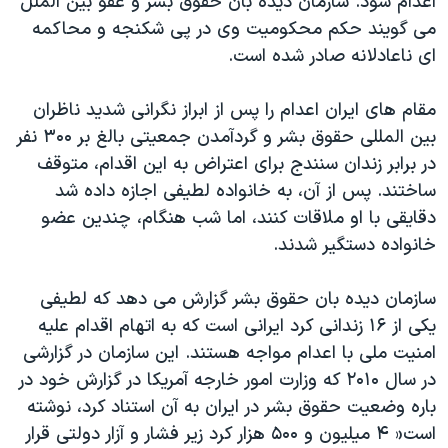
اعدام شود. سازمان دیده بان حقوق بشر و عفو بین الملل
دنبال کنید
مستندها
فرهنگ و زندگی
می گویند حکم محکومیت وی در پی شکنجه و محاکمه
ای ناعادلانه صادر شده است.
حقوق شهروندی
انتخابات ریاست جمهوری آمریکا ۲۰۲۴
اقتصادی
حمله جمهوری اسلامی به اسرائیل
مقام های ایران اعدام را پس از ابراز نگرانی شدید ناظران
رمز مهسا
علم و فناوری
بین المللی حقوق بشر و گردآمدن جمعیتی بالغ بر ۳۰۰ نفر
زبانهای مختلف
در برابر زندان سنندج برای اعتراض به این اقدام، متوقف
اسرائیل در جنگ
ورزش زنان در ایران
ساختند. پس از آن، به خانواده لطیفی اجازه داده شد
گالری عکس
اعتراضات زن، زندگی، آزادی
دقایقی با او ملاقات کنند، اما شب هنگام، چندین عضو
آرشیو پخش زنده
مجموعه مستندهای دادخواهی
خانواده دستگیر شدند.
تریبونال مردمی آبان ۹۸
سازمان دیده بان حقوق بشر گزارش می دهد که لطیفی
دادگاه حمید نوری
یکی از ۱۶ زندانی کرد ایرانی است که به اتهام اقدام علیه
چهل سال گروگان‌گیری
امنیت ملی با اعدام مواجه هستند. این سازمان در گزارشی
در سال ۲۰۱۰ که وزارت امور خارجه آمریکا در گزارش خود در
قانون شفافیت دارائی کادر رهبری ایران
باره وضعیت حقوق بشر در ایران به آن استناد کرد، نوشته
اعتراضات مردمی آبان ۹۸
است« ۴ میلیون و ۵۰۰ هزار کرد زیر فشار و آزار دولتی قرار