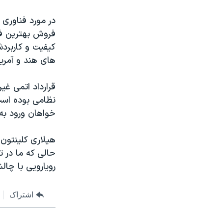
نرگس محمدی برنده جایزه نوبل صلح
در مورد فناوری 
همایش محافظه‌کاران آمریکا «سی‌پک»
فروش بهترین فر
کیفیت و کاربرد
صفحه‌های ویژه
های هند و آمریک
سفر پرزیدنت ترامپ به چین
قرارداد اتمی غی
نظامی بوده است
خواهان ورود به
هیلاری کلینتون 
حالی که ما در ت
رویارویی با چال
اشتراک