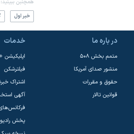
همچنبن ببینید:
خبر اول
گ
در باره ما
خدمات
متمم بخش ۵۰۸
اپلیکیشن +VOA
منشور صدای آمریکا
فیلترشکن
حقوق و مقررات
اشتراک خبرن
قوانین تالار
آگهی استخد
فرکانس‌های 
پخش رادیو
یادگیری زبان انگلیسی
نسخه سبک 