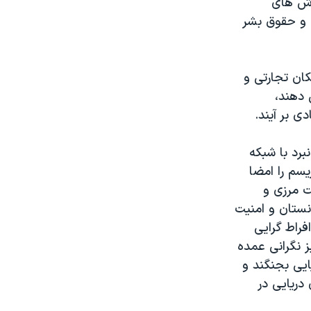
زش های
ی و حقوق بشر
کان تجارتی و
 دهند،
 بر آیند.
رد با شبکه
یسم را امضا
ت مرزی و
نستان و امنیت
فراط گرایی
ز نگرانی عمده
ایی بجنگند و
 دریایی در