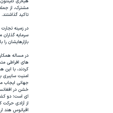
هیلاری کلینتون
مستندها
فرهنگ و زندگی
مشترک، از جمله 
حقوق شهروندی
انتخابات ریاست جمهوری آمریکا ۲۰۲۴
تاکید گذاشتند.
اقتصادی
حمله جمهوری اسلامی به اسرائیل
در زمینه تجارت 
رمز مهسا
علم و فناوری
سرمایه گذاران 
اسرائیل در جنگ
ورزش زنان در ایران
بازارهایشان را
گالری عکس
اعتراضات زن، زندگی، آزادی
در مساله همکار
آرشیو پخش زنده
مجموعه مستندهای دادخواهی
های افراطی متحد
تریبونال مردمی آبان ۹۸
کردند، با این ه
دادگاه حمید نوری
امنیت سایبری بی
جهانی ایجاب می 
چهل سال گروگان‌گیری
خشن در افغانستا
قانون شفافیت دارائی کادر رهبری ایران
ای است؛ دو کشور
اعتراضات مردمی آبان ۹۸
از آزادی حرکت ک
اقیانوس هند ارج
اسرائیل در جنگ