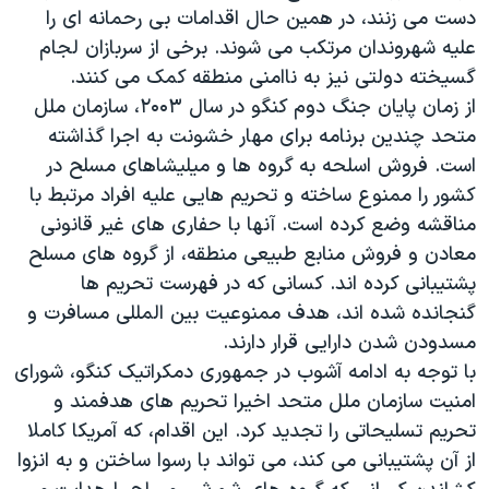
دست می زنند، در همین حال اقدامات بی رحمانه ای را
دنبال کنید
مستندها
فرهنگ و زندگی
علیه شهروندان مرتکب می شوند. برخی از سربازان لجام
حقوق شهروندی
انتخابات ریاست جمهوری آمریکا ۲۰۲۴
گسیخته دولتی نیز به ناامنی منطقه کمک می کنند.
اقتصادی
حمله جمهوری اسلامی به اسرائیل
از زمان پایان جنگ دوم کنگو در سال ۲۰۰۳، سازمان ملل
متحد چندین برنامه برای مهار خشونت به اجرا گذاشته
رمز مهسا
علم و فناوری
است. فروش اسلحه به گروه ها و میلیشاهای مسلح در
زبانهای مختلف
اسرائیل در جنگ
ورزش زنان در ایران
کشور را ممنوع ساخته و تحریم هایی علیه افراد مرتبط با
گالری عکس
اعتراضات زن، زندگی، آزادی
مناقشه وضع کرده است. آنها با حفاری های غیر قانونی
معادن و فروش منابع طبیعی منطقه، از گروه های مسلح
آرشیو پخش زنده
مجموعه مستندهای دادخواهی
پشتیبانی کرده اند. کسانی که در فهرست تحریم ها
تریبونال مردمی آبان ۹۸
گنجانده شده اند، هدف ممنوعیت بین المللی مسافرت و
دادگاه حمید نوری
مسدودن شدن دارایی قرار دارند.
با توجه به ادامه آشوب در جمهوری دمکراتیک کنگو، شورای
چهل سال گروگان‌گیری
امنیت سازمان ملل متحد اخیرا تحریم های هدفمند و
قانون شفافیت دارائی کادر رهبری ایران
تحریم تسلیحاتی را تجدید کرد. این اقدام، که آمریکا کاملا
اعتراضات مردمی آبان ۹۸
از آن پشتیبانی می کند، می تواند با رسوا ساختن و به انزوا