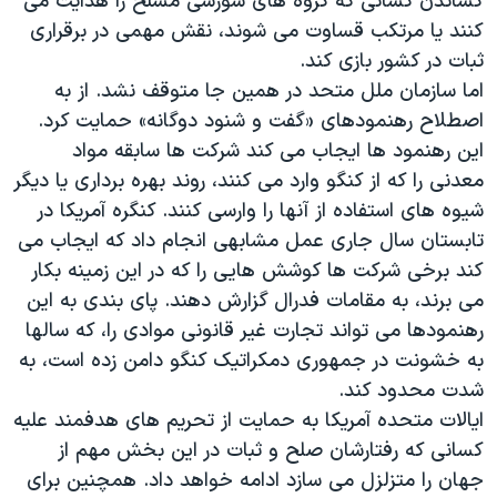
کشاندن کسانی که گروه های شورشی مسلح را هدایت می
اسرائیل در جنگ
کنند یا مرتکب قساوت می شوند، نقش مهمی در برقراری
نرگس محمدی برنده جایزه نوبل صلح
ثبات در کشور بازی کند.
همایش محافظه‌کاران آمریکا «سی‌پک»
اما سازمان ملل متحد در همین جا متوقف نشد. از به
اصطلاح رهنمودهای «گفت و شنود دوگانه» حمایت کرد.
صفحه‌های ویژه
این رهنمود ها ایجاب می کند شرکت ها سابقه مواد
سفر پرزیدنت ترامپ به چین
معدنی را که از کنگو وارد می کنند، روند بهره برداری یا دیگر
شیوه های استفاده از آنها را وارسی کنند. کنگره آمریکا در
تابستان سال جاری عمل مشابهی انجام داد که ایجاب می
کند برخی شرکت ها کوشش هایی را که در این زمینه بکار
می برند، به مقامات فدرال گزارش دهند. پای بندی به این
رهنمودها می تواند تجارت غیر قانونی موادی را، که سالها
به خشونت در جمهوری دمکراتیک کنگو دامن زده است، به
شدت محدود کند.
ایالات متحده آمریکا به حمایت از تحریم های هدفمند علیه
کسانی که رفتارشان صلح و ثبات در این بخش مهم از
جهان را متزلزل می سازد ادامه خواهد داد. همچنین برای