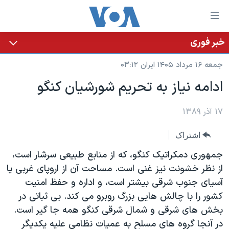
ینکهای
ابل
سترسی
خبر فوری
خانه
هش
جمعه ۱۶ مرداد ۱۴۰۵ ایران ۰۳:۱۲
نسخه سبک وب‌سایت
ه
ادامه نیاز به تحریم شورشیان کنگو
حتوای
موضوع ها
صلی
برنامه های تلویزیونی
۱۷ آذر ۱۳۸۹
ایران
هش
جدول برنامه ها
ه
آمریکا
اشتراک
فحه
صفحه‌های ویژه
جهان
جمهوری دمکراتیک کنگو، که از منابع طبیعی سرشار است،
صلی
فرکانس‌های صدای آمریکا
ورزشی
جام جهانی ۲۰۲۶
از نظر خشونت نیز غنی است. مساحت آن از اروپای غربی یا
هش
آسیای جنوب شرقی بیشتر است، و اداره و حفظ امنیت
پخش رادیویی
ه
گزیده‌ها
عملیات خشم حماسی
کشور را با چالش هایی بزرگ روبرو می کند. بی ثباتی در
ستجو
۲۵۰سالگی آمریکا
ویژه برنامه‌ها
بخش های شرقی و شمال شرقی کنگو همه جا گیر است.
یادگیری زبان انگلیسی
ویدیوها
بایگانی برنامه‌های تلویزیونی
در آنجا گروه های مسلح به عمیات نظامی علیه یکدیگر