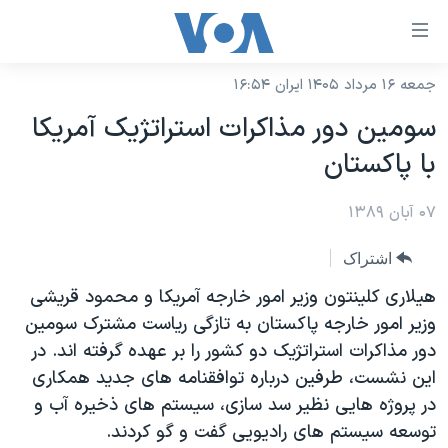
ینکهای
ابل
سترسی
جمعه ۱۶ مرداد ۱۴۰۵ ایران ۱۶:۵۴
خانه
هش
سومین دور مذاکرات استراتژیک آمریکا
نسخه سبک وب‌سایت
ه
با پاکستان
حتوای
موضوع ها
صلی
۰۷ آبان ۱۳۸۹
برنامه های تلویزیونی
ایران
هش
جدول برنامه ها
ه
آمریکا
اشتراک
فحه
صفحه‌های ویژه
جهان
هیلاری کلینتون وزیر امور خارجه آمریکا و محمود قریشی
صلی
فرکانس‌های صدای آمریکا
وزیر امور خارجه پاکستان به تازگی ریاست مشترک سومین
ورزشی
جام جهانی ۲۰۲۶
هش
دور مذاکرات استراتژیک دو کشور را بر عهده گرفته اند. در
پخش رادیویی
ه
گزیده‌ها
عملیات خشم حماسی
این نشست، طرفین درباره توافقنامه های جدید همکاری
ستجو
۲۵۰سالگی آمریکا
ویژه برنامه‌ها
در پروژه هایی نظیر سد سازی، سیستم های ذخیره آب و
یادگیری زبان انگلیسی
توسعه سیستم های رادیویی گفت و گو کردند.
ویدیوها
بایگانی برنامه‌های تلویزیونی