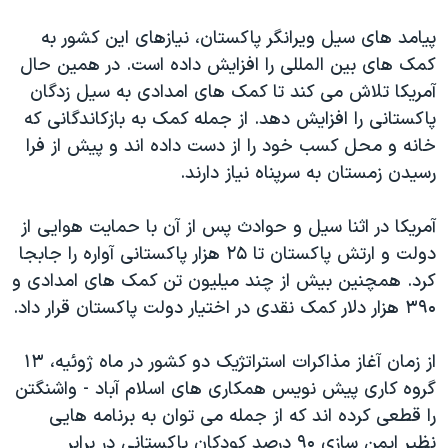
دنبال کنید
مستندها
فرهنگ و زندگی
پیامد های سیل ویرانگر پاکستان، نیازهای این کشور به
حقوق شهروندی
انتخابات ریاست جمهوری آمریکا ۲۰۲۴
کمک های بین المللی را افزایش داده است. در همین حال
آمریکا تلاش می کند تا کمک های امدادی به سیل زدگان
اقتصادی
حمله جمهوری اسلامی به اسرائیل
پاکستانی را افزایش دهد. از جمله کمک به بازکاندگانی که
رمز مهسا
علم و فناوری
خانه و محل کسب خود را از دست داده اند و پیش از فرا
زبانهای مختلف
اسرائیل در جنگ
ورزش زنان در ایران
رسیدن زمستان به سرپناه نیاز دارند.
گالری عکس
اعتراضات زن، زندگی، آزادی
آمریکا در اثنا سیل و حوادث پس از آن با حمایت هوایی از
آرشیو پخش زنده
مجموعه مستندهای دادخواهی
دولت و ارتش پاکستان تا ۲۵ هزار پاکستانی آواره را جابجا
تریبونال مردمی آبان ۹۸
کرد. همچنین بیش از چند میلیون تن کمک های امدادی و
۳۹۰ هزار دلار کمک نقدی در اختیار دولت پاکستان قرار داد.
دادگاه حمید نوری
چهل سال گروگان‌گیری
از زمان آغاز مذاکرات استراتژیک دو کشور در ماه ژوئیه، ۱۳
قانون شفافیت دارائی کادر رهبری ایران
گروه کاری پیش نویس همکاری های اسلام آباد - واشنگتن
را قطعی کرده اند که از جمله می توان به برنامه هایی
اعتراضات مردمی آبان ۹۸
نظیر ایمن سازی ۹۰ درصد کودکان پاکستانی در برابر