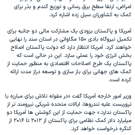
اسرائیل در جنگ
امراض، ارتقا سطح برق رسانی و توزیع گندم و بذر برای
نرگس محمدی برنده جایزه نوبل صلح
کمک به کشاورزان سیل زده اشاره کرد.
همایش محافظه‌کاران آمریکا «سی‌پک»
آمریکا و پاکستان بزودی یک مشارکت مالی دو جانبه برای
صفحه‌های ویژه
تکمیل نیروگاه بادی ۱۵۰ مگاواتی در استان سند را نهایی
سفر پرزیدنت ترامپ به چین
خواهند کرد. آمریکا انتظار دارد که دولت پاکستان اصلاح
بخش انرژی خود را عملی سازد. این در حالی است که
پاکستان یک طرح اصلاحات اقتصادی به منظور حمایت از
کمک های جهانی برای باز سازی و توسعه دراز مدت ارائه
کرده است.
وزیر امور خارجه آمریکا گفت «در مقوله تلاش برای مبارزه با
تروریست علیه تندروها، ایالات متحده شریکی نیرومند تر از
پاکستان ندارد.» جهت حمایت از این کوشش ها آمریکا دو
میلیارد دلار کمک نظامی برای پاکستان از ۲۰۱۲ تا ۲۰۱۶ از
کنگره درخواست خواهد کرد.