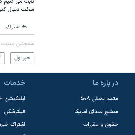
ثابت می کنیم که
نرگس محمدی برنده جایزه نوبل صلح
سخت دنبال کنیم
همایش محافظه‌کاران آمریکا «سی‌پک»
اشتراک
صفحه‌های ویژه
سفر پرزیدنت ترامپ به چین
همچنبن ببینید:
خبر اول
گ
در باره ما
خدمات
متمم بخش ۵۰۸
اپلیکیشن +VOA
منشور صدای آمریکا
فیلترشکن
حقوق و مقررات
اشتراک خبرن