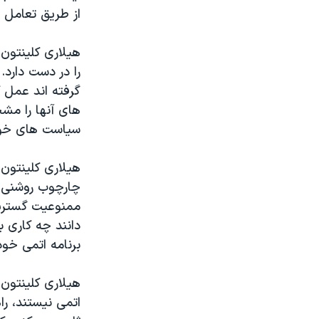
مستندها
فرهنگ و زندگی
از طریق تعامل د
حقوق شهروندی
انتخابات ریاست جمهوری آمریکا ۲۰۲۴
هیلاری کلینتون
اقتصادی
حمله جمهوری اسلامی به اسرائیل
را در دست دارد.
رمز مهسا
علم و فناوری
گرفته اند عمل ک
اسرائیل در جنگ
ورزش زنان در ایران
های آنها را مشخ
سیاست های خود
گالری عکس
اعتراضات زن، زندگی، آزادی
آرشیو پخش زنده
مجموعه مستندهای دادخواهی
هیلاری کلینتون
تریبونال مردمی آبان ۹۸
چارچوب روشنی بر
ممنوعیت گسترش 
دادگاه حمید نوری
دانند چه کاری ب
چهل سال گروگان‌گیری
برنامه اتمی خو
قانون شفافیت دارائی کادر رهبری ایران
هیلاری کلینتون
اعتراضات مردمی آبان ۹۸
اتمی نیستند، را
اسرائیل در جنگ