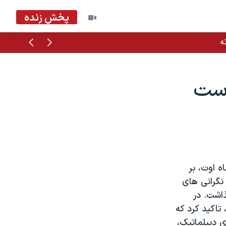
پخش زنده
قبلی
بعدی
ه
است
ه اوت، بر
 نگرانی های
ذاشت. در
 تاکید کرد که
ی دیپلماتیک،