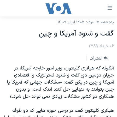
ینکهای
ابل
سترسی
پنجشنبه ۱۵ مرداد ۱۴۰۵ ایران ۱۴:۰۹
خانه
هش
گفت و شنود آمریکا و چین
نسخه سبک وب‌سایت
ه
حتوای
۰۶ خرداد ۱۳۸۹
موضوع ها
صلی
برنامه های تلویزیونی
ایران
اشتراک
هش
جدول برنامه ها
ه
آمریکا
آنگونه که هیلاری کلینتون، وزیر امور خارجه آمریکا، در
فحه
صفحه‌های ویژه
جریان دومین دور گفت و شنود استراتژیک و اقتصادی
جهان
صلی
آمریکا و چین در پکن گفت: «مشکلات جهانی که آمریکا یا
فرکانس‌های صدای آمریکا
ورزشی
جام جهانی ۲۰۲۶
هش
چین بتوانند به تنهایی حل کنند اندک است. و بدون
پخش رادیویی
ه
گزیده‌ها
عملیات خشم حماسی
همکاری دو کشور مشکلات زیادی نمی تواند حل شود.»
ستجو
۲۵۰سالگی آمریکا
ویژه برنامه‌ها
یادگیری زبان انگلیسی
هیلاری کلینتون گفت در برخی حوزه هایی که دو طرف
ویدیوها
بایگانی برنامه‌های تلویزیونی