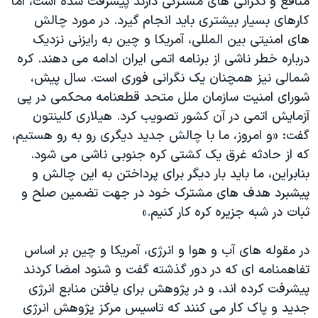
منافع و نگرانی های مشترکی دارند پیشرفت شده است، اما
دنبال کنید
مستندها
فرهنگ و زندگی
کارهای بسیار بیشتری باید انجام گیرد. در مورد چالش
های امنیتی بین المللی، آمریکا و چین به رایزنی نزدیک
حقوق شهروندی
انتخابات ریاست جمهوری آمریکا ۲۰۲۴
درباره خطر ناشی از برنامه اتمی ایران ادامه می دهند. کره
اقتصادی
حمله جمهوری اسلامی به اسرائیل
شمالی نیز همچنان یک نگرانی فوری است. سال پیش،
رمز مهسا
علم و فناوری
شورای امنیت سازمان ملل متحد قطعنامه محکمی در پی
زبانهای مختلف
آزمایش اتمی در آن کشور تصویب کرد. هیلاری کلینتون
اسرائیل در جنگ
ورزش زنان در ایران
گفت: «و امروز، ما با چالش جدید دیگری رو به رو هستیم،
گالری عکس
اعتراضات زن، زندگی، آزادی
که از حادثه غرق یک کشتی کره جنوبی ناشی می شود.
آرشیو پخش زنده
مجموعه مستندهای دادخواهی
بنابراین، ما باید بار دیگر برای پرداختن به این چالش و
پیشبرد هدف های مشترک خود در جهت تضمین صلح و
تریبونال مردمی آبان ۹۸
ثبات در شبه جزیره کره کار کنیم.»
دادگاه حمید نوری
چهل سال گروگان‌گیری
در مقوله های آب و هوا و انرژی، آمریکا و چین بر اساس
تفاهمنامه ای که در دور گذشته گفت و شنود امضا کردند
قانون شفافیت دارائی کادر رهبری ایران
پیشرفت کرده اند، و در پژوهش برای یافتن منابع انرژی
اعتراضات مردمی آبان ۹۸
جدید و پاک کار می کنند که تاسیس مرکز پژوهش انرژی