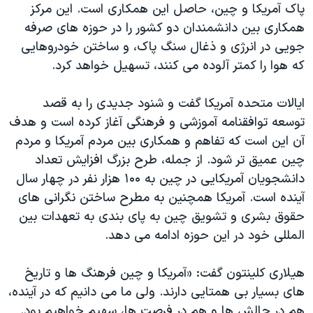
اسرائیل در جنگ
پاک آمریکا و چین، حاصل این همکاری است. این مرکز
همکاری بین دانشمندان دو کشور را در حوزه های صرفه
نرگس محمدی برنده جایزه نوبل صلح
جویی در انرژی و ذغال سنگ پاک، و ساختن خودروهایی
همایش محافظه‌کاران آمریکا «سی‌پک»
که هوا را کمتر آلوده می کنند، تسهیل خواهد کرد.
صفحه‌های ویژه
ایالات متحده آمریکا گفت و شنود جدیدی را به قصد
سفر پرزیدنت ترامپ به چین
توسعه توافقنامه آموزشی و فرهنگی آغاز کرده است و هدف
آن این است که تفاهم و همکاری بین مردم آمریکا و مردم
چین عمیق تر شود. از جمله، طرح بزرگ افزایش تعداد
دانشجویان آمریکایی در چین به ۱۰۰ هزار نفر در چهار سال
آینده است. آمریکا همچنین به مطرح ساختن نگرانی های
حقوق بشری و تشویق چین به پای بندی به تعهدات بین
المللی خود در این حوزه ادامه می دهد.
هیلاری کلینتون گفت: «آمریکا و چین فرهنگ ها و تاریخ
های بسیار بی همتایی دارند. ولی ما می دانیم که در آینده،
هم در چالش ها و هم در فرصت ها، سهیم خواهیم بود.