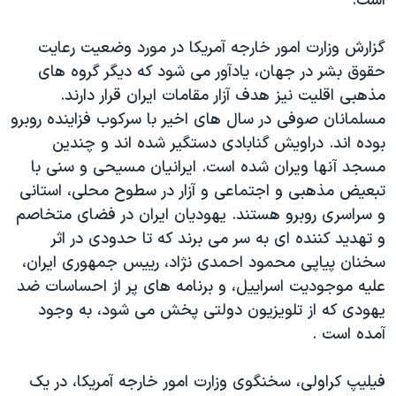
است.
اسرائیل در جنگ
نرگس محمدی برنده جایزه نوبل صلح
گزارش وزارت امور خارجه آمریکا در مورد وضعیت رعایت
همایش محافظه‌کاران آمریکا «سی‌پک»
حقوق بشر در جهان، یادآور می شود که دیگر گروه های
مذهبی اقلیت نیز هدف آزار مقامات ایران قرار دارند.
صفحه‌های ویژه
مسلمانان صوفی در سال های اخیر با سرکوب فزاینده روبرو
سفر پرزیدنت ترامپ به چین
بوده اند. دراویش گنابادی دستگیر شده اند و چندین
مسجد آنها ویران شده است. ایرانیان مسیحی و سنی با
تبعیض مذهبی و اجتماعی و آزار در سطوح محلی، استانی
و سراسری روبرو هستند. یهودیان ایران در فضای متخاصم
و تهدید کننده ای به سر می برند که تا حدودی در اثر
سخنان پیاپی محمود احمدی نژاد، رییس جمهوری ایران،
علیه موجودیت اسراییل، و برنامه های پر از احساسات ضد
یهودی که از تلویزیون دولتی پخش می شود، به وجود
آمده است .
فیلیپ کراولی، سخنگوی وزارت امور خارجه آمریکا، در یک