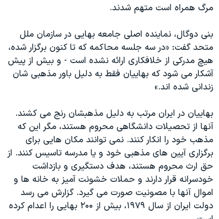
مرگ همراه است متهم شدند.
دنبال کنید
مستندها
فرهنگ و زندگی
حقوق شهروندی
انتخابات ریاست جمهوری آمریکا ۲۰۲۴
بنی دوگال، نماینده اصلی جامعه بهایی در سازمان ملل
اقتصادی
حمله جمهوری اسلامی به اسرائیل
متحد گفت: «در سه جلسه محاکمه که تا کنون برگزار شده،
هیچ مدرکی از خلافکاری ارائه نشده است - و بیش از پیش
رمز مهسا
علم و فناوری
آشکار می شود که بهاییان فقط به دلیل باور مذهبی شان
زبانهای مختلف
اسرائیل در جنگ
ورزش زنان در ایران
زندانی شده اند.»
گالری عکس
اعتراضات زن، زندگی، آزادی
بهاییان در ایران مرتب به دلیل مذهبشان رنج می کشند.
آرشیو پخش زنده
مجموعه مستندهای دادخواهی
آنها از تحصیلات دانشگاهی محروم هستند، مگر این که
تریبونال مردمی آبان ۹۸
مذهب خود را انکار کنند. نمی توانند مکان هایی برای
دادگاه حمید نوری
برگزاری آیین های مذهبی خود و یا مدرسه تاسیس کنند. از
حق ارث محروم هستند، هدف دستگیری و بازداشت
چهل سال گروگان‌گیری
خودسرانه قرار دارند و حملات خشونت آمیز به خانه ها و
قانون شفافیت دارائی کادر رهبری ایران
اموال آنها با مصونیت صورت می گیرد. گزارش می رسد
اعتراضات مردمی آبان ۹۸
دولت ایران از سال ۱۹۷۹، بیش از ۲۰۰ بهایی را اعدام کرده