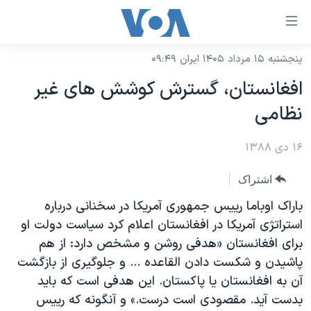
ینکهای
ابل
سترسی
پنجشنبه ۱۵ مرداد ۱۴۰۵ ایران ۰۹:۴۹
خانه
هش
افغانستان، گسترش کوشش های غیر
نسخه سبک وب‌سایت
ه
نظامی
حتوای
موضوع ها
صلی
۱۶ دی ۱۳۸۸
برنامه های تلویزیونی
ایران
هش
جدول برنامه ها
ه
آمریکا
اشتراک
فحه
صفحه‌های ویژه
جهان
باراک اوباما رییس جمهوری آمریکا در سخنانی درباره
صلی
فرکانس‌های صدای آمریکا
استراتژی آمریکا در افغانستان اعلام کرد سیاست دولت او
ورزشی
جام جهانی ۲۰۲۶
هش
برای افغانستان «هدفی روشن و مشخص دارد: از هم
پخش رادیویی
ه
گزیده‌ها
عملیات خشم حماسی
پاشیدن و شکست دادن القاعده ... و جلوگیری از بازگشت
ستجو
۲۵۰سالگی آمریکا
ویژه برنامه‌ها
آن به افغانستان یا پاکستان. این هدفی است که باید
یادگیری زبان انگلیسی
بدست آید. مقصودی است درست.» و آنگونه که رییس
ویدیوها
بایگانی برنامه‌های تلویزیونی