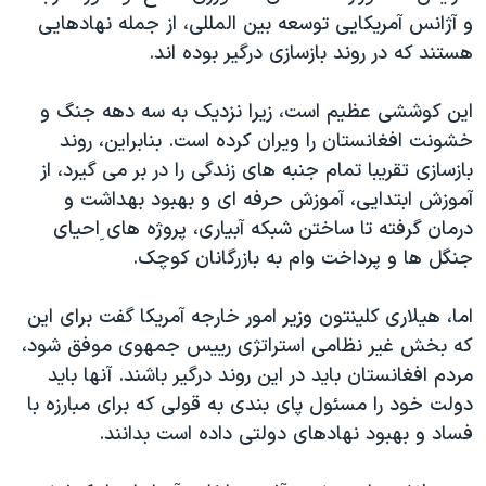
اسرائیل در جنگ
و آژانس آمریکایی توسعه بین المللی، از جمله نهادهایی
نرگس محمدی برنده جایزه نوبل صلح
هستند که در روند بازسازی درگیر بوده اند.
همایش محافظه‌کاران آمریکا «سی‌پک»
این کوششی عظیم است، زیرا نزدیک به سه دهه جنگ و
صفحه‌های ویژه
خشونت افغانستان را ویران کرده است. بنابراین، روند
سفر پرزیدنت ترامپ به چین
بازسازی تقریبا تمام جنبه های زندگی را در بر می گیرد، از
آموزش ابتدایی، آموزش حرفه ای و بهبود بهداشت و
درمان گرفته تا ساختن شبکه آبیاری، پروژه های ِاحیای
جنگل ها و پرداخت وام به بازرگانان کوچک.
اما، هیلاری کلینتون وزیر امور خارجه آمریکا گفت برای این
که بخش غیر نظامی استراتژی رییس جمهوی موفق شود،
مردم افغانستان باید در این روند درگیر باشند. آنها باید
دولت خود را مسئول پای بندی به قولی که برای مبارزه با
فساد و بهبود نهادهای دولتی داده است بدانند.