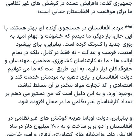
جمهوری گفت: «افزایش عمده در کوشش های غیر نظامی
دنبال کنید
مستندها
فرهنگ و زندگی
ما برای موفقیت در افغانستان حیاتی است»
حقوق شهروندی
انتخابات ریاست جمهوری آمریکا ۲۰۲۴
*** مردم افغانستان در جستجوی آینده ای بهتر هستند. با
اقتصادی
حمله جمهوری اسلامی به اسرائیل
این حال، بار دیگر، ما دیدیم که خشونت و ابهام امید به
رمز مهسا
علم و فناوری
روزی جدید را کمرنگ کرده است. بنابراین، برای پیشبرد
زبانهای مختلف
اسرائیل در جنگ
ورزش زنان در ایران
امنیت، فرصت و عدالت - نه فقط در کابل، بلکه در تمام
ایالت ها - ما به کارشناسان کشاورزی، معلمین، مهندسان و
گالری عکس
اعتراضات زن، زندگی، آزادی
حقوقدانان نیاز داریم. به این طریق است که ما می توانیم
آرشیو پخش زنده
مجموعه مستندهای دادخواهی
دولت افغانستان را یاری دهیم به مردمش خدمت کند و
تریبونال مردمی آبان ۹۸
اقتصادی را که تجارت مواد مخدر بر آن مسلط نباشد،
بوجود آورد. و به این دلیل است که من دستور می دهم بر
دادگاه حمید نوری
تعداد کارشناسان غیر نظامی ما در محل افزوده شود.
چهل سال گروگان‌گیری
قانون شفافیت دارائی کادر رهبری ایران
و بنابراین، دولت اوباما هزینه کوشش های غیر نظامی در
افغانستان را دو برابر ساخت و به ۲۰۰ میلیون دلار در ماه
اعتراضات مردمی آبان ۹۸
افزایش داد. وزارتخانه های کشاورزی، دفاع، و امور خارجه،