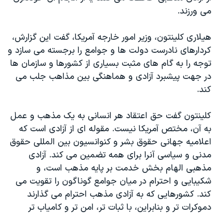
اسرائیل در جنگ
می ورزند.
نرگس محمدی برنده جایزه نوبل صلح
هیلاری کلینتون، وزیر امور خارجه آمریکا، گفت این گزارش،
همایش محافظه‌کاران آمریکا «سی‌پک»
کردارهای نادرست دولت ها و جوامع را برجسته می سازد و
صفحه‌های ویژه
توجه را به گام های مثبت بسیاری از کشورها و سازمان ها
سفر پرزیدنت ترامپ به چین
در جهت پیشبرد آزادی و هماهنگی بین مذاهب جلب می
کند.
کلینتون گفت حق اعتقاد هر انسانی به یک مذهب و عمل
به آن، مختص آمریکا نیست. مقوله ای از آزادی است که
اعلامیه جهانی حقوق بشر و کنوانسیون بین المللی حقوق
مدنی و سیاسی آنرا برای همه تضمین می کند. آزادی
مذهبی الهام بخش خدمت بر پایه مذهب است، و
شکیبایی و احترام در میان جوامع گوناگون را تقویت می
کند. کشورهایی که به آزادی مذهب احترام می گذارند
دموکرات تر و بنابراین، با ثبات تر، امن تر و کامیاب تر