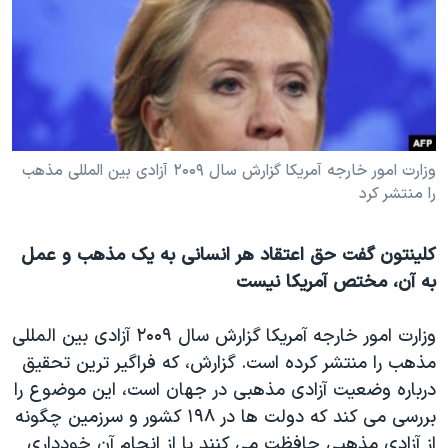
دنبال کنید
مستندها
فرهنگ و زندگی
حقوق شهروندی
انتخابات ریاست جمهوری آمریکا ۲۰۲۴
اقتصادی
حمله جمهوری اسلامی به اسرائیل
رمز مهسا
علم و فناوری
زبانهای مختلف
اسرائیل در جنگ
ورزش زنان در ایران
وزارت امور خارجه آمریکا گزارش سال ۲۰۰۹ آزادی بین المللی مذهب
را منتشر کرد
گالری عکس
اعتراضات زن، زندگی، آزادی
آرشیو پخش زنده
مجموعه مستندهای دادخواهی
کلینتون گفت حق اعتقاد هر انسانی به یک مذهب و عمل
تریبونال مردمی آبان ۹۸
به آن، مختص آمریکا نیست
دادگاه حمید نوری
وزارت امور خارجه آمریکا گزارش سال ۲۰۰۹ آزادی بین المللی
چهل سال گروگان‌گیری
مذهب را منتشر کرده است. گزارش، که فراگیر ترین تحقیق
قانون شفافیت دارائی کادر رهبری ایران
درباره وضعیت آزادی مذهبی در جهان است، این موضوع را
بررسی می کند که دولت ها در ۱۹۸ کشور و سرزمین چگونه
اعتراضات مردمی آبان ۹۸
از آزادی مذهبی حافظت می کنند یا از انجام آن خودداری