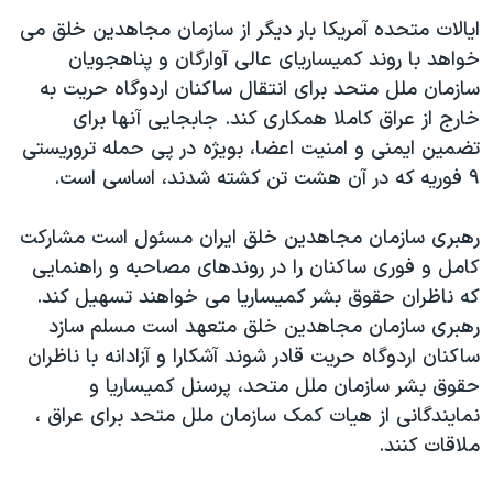
اسرائیل در جنگ
ایالات متحده آمریکا بار دیگر از سازمان مجاهدین خلق می
نرگس محمدی برنده جایزه نوبل صلح
خواهد با روند کمیساریای عالی آوارگان و پناهجویان
همایش محافظه‌کاران آمریکا «سی‌پک»
سازمان ملل متحد برای انتقال ساکنان اردوگاه حریت به
خارج از عراق کاملا همکاری کند. جابجایی آنها برای
صفحه‌های ویژه
تضمین ایمنی و امنیت اعضا، بویژه در پی حمله تروریستی
سفر پرزیدنت ترامپ به چین
۹ فوریه که در آن هشت تن کشته شدند، اساسی است.
رهبری سازمان مجاهدین خلق ایران مسئول است مشارکت
کامل و فوری ساکنان را در روندهای مصاحبه و راهنمایی
که ناظران حقوق بشر کمیساریا می خواهند تسهیل کند.
رهبری سازمان مجاهدین خلق متعهد است مسلم سازد
ساکنان اردوگاه حریت قادر شوند آشکارا و آزادانه با ناظران
حقوق بشر سازمان ملل متحد، پرسنل کمیساریا و
نمایندگانی از هیات کمک سازمان ملل متحد برای عراق ،
ملاقات کنند.