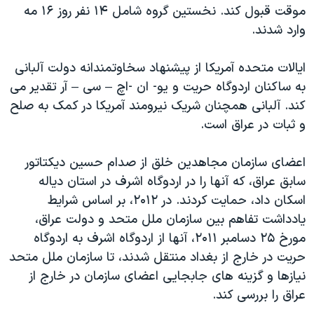
موقت قبول کند. نخستین گروه شامل ۱۴ نفر روز ۱۶ مه
دنبال کنید
مستندها
فرهنگ و زندگی
وارد شدند.
حقوق شهروندی
انتخابات ریاست جمهوری آمریکا ۲۰۲۴
اقتصادی
حمله جمهوری اسلامی به اسرائیل
ایالات متحده آمریکا از پیشنهاد سخاوتمندانه دولت آلبانی
به ساکنان اردوگاه حریت و یو- ان -اچ – سی – آر تقدیر می
رمز مهسا
علم و فناوری
کند. آلبانی همچنان شریک نیرومند آمریکا در کمک به صلح
زبانهای مختلف
اسرائیل در جنگ
ورزش زنان در ایران
و ثبات در عراق است.
گالری عکس
اعتراضات زن، زندگی، آزادی
اعضای سازمان مجاهدین خلق از صدام حسین دیکتاتور
آرشیو پخش زنده
مجموعه مستندهای دادخواهی
سابق عراق، که آنها را در اردوگاه اشرف در استان دیاله
تریبونال مردمی آبان ۹۸
اسکان داد، حمایت کردند. در ۲۰۱۲، بر اساس شرایط
دادگاه حمید نوری
یادداشت تفاهم بین سازمان ملل متحد و دولت عراق،
مورخ ۲۵ دسامبر ۲۰۱۱، آنها از اردوگاه اشرف به اردوگاه
چهل سال گروگان‌گیری
حریت در خارج از بغداد منتقل شدند، تا سازمان ملل متحد
قانون شفافیت دارائی کادر رهبری ایران
نیازها و گزینه های جابجایی اعضای سازمان در خارج از
اعتراضات مردمی آبان ۹۸
عراق را بررسی کند.