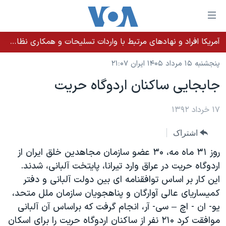
ینکهای
ابل
سترسی
آمریکا افراد و نهادهای مرتبط با واردات تسلیحات و همکاری نظامی کوبا را تحریم کرد
خانه
هش
پنجشنبه ۱۵ مرداد ۱۴۰۵ ایران ۲۱:۰۷
نسخه سبک وب‌سایت
ه
جابجایی ساکنان اردوگاه حریت
حتوای
موضوع ها
صلی
برنامه های تلویزیونی
۱۷ خرداد ۱۳۹۲
ایران
هش
جدول برنامه ها
ه
آمریکا
اشتراک
فحه
صفحه‌های ویژه
جهان
روز ۳۱ ماه مه، ۳۰ عضو سازمان مجاهدین خلق ایران از
صلی
فرکانس‌های صدای آمریکا
ورزشی
جام جهانی ۲۰۲۶
اردوگاه حریت در عراق وارد تیرانا، پایتخت آلبانی، شدند.
هش
این کار بر اساس توافقنامه ای بین دولت آلبانی و دفتر
پخش رادیویی
ه
گزیده‌ها
عملیات خشم حماسی
کمیساریای عالی آوارگان و پناهجویان سازمان ملل متحد،
ستجو
۲۵۰سالگی آمریکا
ویژه برنامه‌ها
یو- ان - اچ – سی- آر، انجام گرفت که براساس آن آلبانی
یادگیری زبان انگلیسی
ویدیوها
بایگانی برنامه‌های تلویزیونی
موافقت کرد ۲۱۰ نفر از ساکنان اردوگاه حریت را برای اسکان