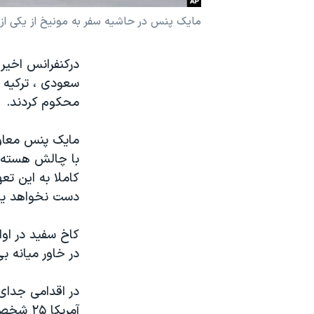
نرگس محمدی برنده جایزه نوبل صلح
مایک پنس در حاشیه سفر به مونیخ از یکی از 
همایش محافظه‌کاران آمریکا «سی‌پک»
درکنفرانس اخیر 
صفحه‌های ویژه
سعودی ، ترکیه و
سفر پرزیدنت ترامپ به چین
محکوم کردند.
مایک پنس معاون 
با چالش هسته ا
کاملا به این تع
دست نخواهد یافت
کاخ سفید در اوا
در خاور میانه ب
در اقدامی جدای 
آمریکا 