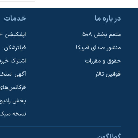
در باره ما
خدمات
متمم بخش ۵۰۸
اپلیکیشن +VOA
منشور صدای آمریکا
فیلترشکن
حقوق و مقررات
اشتراک خبرن
قوانین تالار
آگهی استخد
فرکانس‌های 
پخش رادیو
یادگیری زبان انگلیسی
نسخه سبک 
دنبال کنید
گوناگون