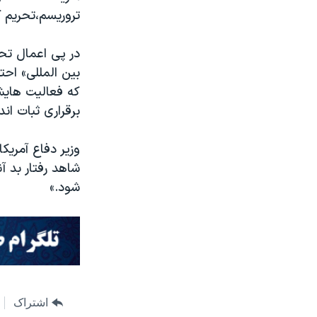
تروریسم،تحریم ک
در پی اعمال تحر
بین المللی» اح
که فعالیت هایش 
برقراری ثبات ان
وزیر دفاع آمریک
شاهد رفتار بد آن
شود.»
اشتراک