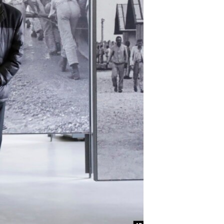
مستندها
فرهنگ و زندگی
حقوق شهروندی
انتخابات ریاست جمهوری آمریکا ۲۰۲۴
اقتصادی
حمله جمهوری اسلامی به اسرائیل
رمز مهسا
علم و فناوری
اسرائیل در جنگ
ورزش زنان در ایران
گالری عکس
اعتراضات زن، زندگی، آزادی
آرشیو پخش زنده
مجموعه مستندهای دادخواهی
تریبونال مردمی آبان ۹۸
دادگاه حمید نوری
چهل سال گروگان‌گیری
قانون شفافیت دارائی کادر رهبری ایران
اعتراضات مردمی آبان ۹۸
اسرائیل در جنگ