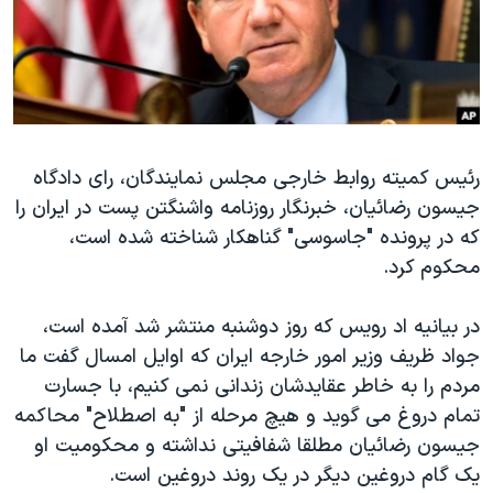
دنبال کنید
مستندها
فرهنگ و زندگی
حقوق شهروندی
انتخابات ریاست جمهوری آمریکا ۲۰۲۴
اقتصادی
حمله جمهوری اسلامی به اسرائیل
رمز مهسا
علم و فناوری
زبانهای مختلف
رئیس کمیته روابط خارجی مجلس نمایندگان، رای دادگاه
اسرائیل در جنگ
ورزش زنان در ایران
جیسون رضائیان، خبرنگار روزنامه واشنگتن پست در ایران را
گالری عکس
اعتراضات زن، زندگی، آزادی
که در پرونده "جاسوسی" گناهکار شناخته شده است،
آرشیو پخش زنده
مجموعه مستندهای دادخواهی
محکوم کرد.
تریبونال مردمی آبان ۹۸
در بیانیه اد رویس که روز دوشنبه منتشر شد آمده است،
دادگاه حمید نوری
جواد ظریف وزیر امور خارجه ایران که اوایل امسال گفت ما
چهل سال گروگان‌گیری
مردم را به خاطر عقایدشان زندانی نمی کنیم، با جسارت
تمام دروغ می گوید و هیچ مرحله از "به اصطلاح" محاکمه
قانون شفافیت دارائی کادر رهبری ایران
جیسون رضائیان مطلقا شفافیتی نداشته و محکومیت او
اعتراضات مردمی آبان ۹۸
یک گام دروغین دیگر در یک روند دروغین است.