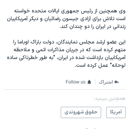
اسرائیل در جنگ
​وی همچنین از رئیس جمهوری ایالات متحده خواسته
نرگس محمدی برنده جایزه نوبل صلح
است تلاش برای آزادی جیسون رضائیان و دیگر آمریکاییان
همایش محافظه‌کاران آمریکا «سی‌پک»
زندانی در ایران را دو چندان کند.
صفحه‌های ویژه
این عضو ارشد مجلس نمایندگان، دولت باراک اوباما را
سفر پرزیدنت ترامپ به چین
متهم کرده است که در جریان مذاکرات اتمی و ملاحظه
آمریکاییان بازداشت شده در ایران، "به طور خطرناکی ساده
لوحانه" عمل کرده است.
اشتراک
Follow us
همچنبن ببینید:
آمريکا
حقوق شهروندی