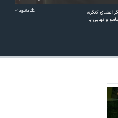
دانلود
ر اعضای کنگره،
EMBED
امع و نهایی با