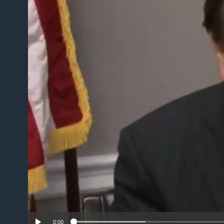
No m
0:00