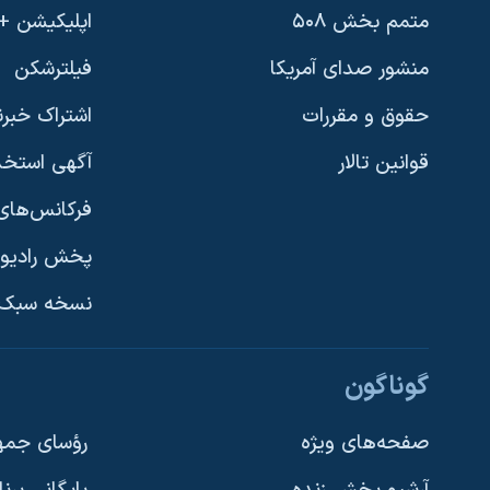
متمم بخش ۵۰۸
اپلیکیشن +VOA
منشور صدای آمریکا
فیلترشکن
حقوق و مقررات
اشتراک خبرن
قوانین تالار
آگهی استخد
فرکانس‌های 
پخش رادیو
یادگیری زبان انگلیسی
نسخه سبک 
دنبال کنید
گوناگون
صفحه‌های ویژه
رؤسای جمهو