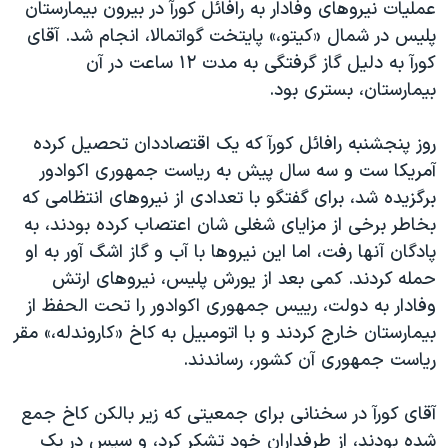
اسرائیل در جنگ
عمليات نيروهای وفادار به رافائل کورآ در بيرون بيمارستان
پليس در شمال «کيتو،» پايتخت گواتمالا، انجام شد. آقای
نرگس محمدی برنده جایزه نوبل صلح
کورآ به دليل گاز گرفتگی به مدت ۱۲ ساعت در آن
همایش محافظه‌کاران آمریکا «سی‌پک»
بيمارستان، بستری بود.
صفحه‌های ویژه
روز پنجشنبه رافائل کورآ که يک اقتصاددان تحصيل کرده
سفر پرزیدنت ترامپ به چین
آمريکا ست و سه سال پيش به رياست جمهوری اکوادور
برگزيده شد، برای گفتگو با تعدادی از نيروهای انتظامی که
بخاطر برخی از مزايای شغلی شان اعتصاب کرده بودند، به
پادگان آنها رفت، اما اين نيروها با آب و گاز اشگ آور به او
حمله کردند. کمی بعد از يورش پليس، نيروهای ارتش
وفادار به دولت، رييس جمهوری اکوادور را تحت الحفظ از
بيمارستان خارج کردند و با اتومبيل به کاخ «کاروندله،» مقر
رياست جمهوری آن کشور، رساندند.
آقای کورآ در سخنانی برای جمعيتی که زير بالکن کاخ جمع
شده بودند، از طرفداران خود تشکر کرد، و سپس در يک