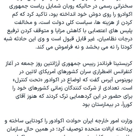
سخنرانی رسمی در حاليکه روبان شمايل رياست جمهوری
اکوادرو را روی دوش خود انداخته بود، تاکيد کرد که کم
کردن از هزينه ها، سياست کلی دولت است، و مخالفت
پليس های اعتصابی با کاهش مزايا و متوقف کردن ترفيع
درجات نظاميان، غير قابل قبول است و وی اين حادثه شبه
کودتا را نه می بخشد و نه فراموش می کند.
کريستينا فرناندز رييس جمهوری آرژانتين روز جمعه در آغاز
کنفرانس اضطراری سران کشورهای آمريکای لاتين در
بوينوس آيرس گفت که اوضاع در اکوادور «تحت کنترل»
است. تعدادی از شرکت کنندگان زمانی کشورهای خود را
برای حضور در اين گردهمايی ترک کردند که هنوز آقای
کوررآ، در بيمارستان بود
وزارت امور خارجه ايران حوادث اکوادور را کودتايی ساخته و
پرداخته ايالات متحده توصيف کرد؛ در همين حال سازمان