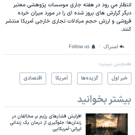
اسرائیل در جنگ
انتظار مي رود در هفته جاری موسسات پژوهشی معتبر
ديگر گزارش های بروز شده ای را در مورد ميزان خرده
نرگس محمدی برنده جایزه نوبل صلح
فروشی و ارزش حجم مبادلات تجاری خارجی آمريکا منتشر
همایش محافظه‌کاران آمریکا «سی‌پک»
کنند.
صفحه‌های ویژه
سفر پرزیدنت ترامپ به چین
اشتراک
Follow us
همچنبن ببینید:
خبر اول
گزيده‌ها
آمريکا
اقتصادی
بیشتر بخوانید
افزایش فشارهای رژیم بر مخالفان در
زندان‌ها؛ جلوگیری از درمان یک زندانی
ایرانی-آمریکایی