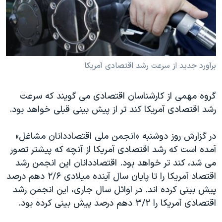
دنبال کنید
مستندها
فرهنگ و زندگی
حقوق شهروندی
انتخابات ریاست جمهوری آمریکا ۲۰۲۴
اقتصادی
حمله جمهوری اسلامی به اسرائیل
رمز مهسا
علم و فناوری
برآورد جدید از سرعت رشد اقتصادی آمریکا
زبانهای مختلف
اسرائیل در جنگ
ورزش زنان در ایران
گروه مهمی از کارشناسان اقتصادی می گویند که سرعت
گالری عکس
اعتراضات زن، زندگی، آزادی
رشد اقتصادی آمریکا کند تر از پیش بینی قبلی خواهد بود.
آرشیو پخش زنده
مجموعه مستندهای دادخواهی
در گزارش روز دوشنبه «انجمن ملی اقتصاددانان مشاغل»
تریبونال مردمی آبان ۹۸
آمده است که رشد اقتصادی آمريکا از آنچه که پيشتر تصور
دادگاه حمید نوری
می شد، کند تر خواهد بود. اقتصاددانان اين انجمن رشد
چهل سال گروگان‌گیری
اقتصاد آمريکا را تا پايان سال آينده ميلادی ۲/۶ دهم درصد
پيش بينی کرده اند. در اوائل سال جاری، این انجمن رشد
قانون شفافیت دارائی کادر رهبری ایران
اقتصادی آمريکا را ۳/۲ دهم درصد پيش بينی کرده بود.
اعتراضات مردمی آبان ۹۸