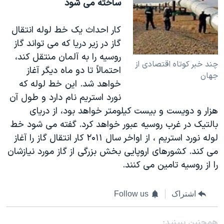
ساخته می شود
کار احداث يک خط لوله انتقال
گاز در زير دريا که می تواند گاز
روسيه را به آلمان منتقل کند،
چند خبر کوتاه اقتصادی از
احتمالاً تا دو ماه ديگر آغاز
جهان
خواهد شد. اين خط لوله که
نورد استريم نام دارد و طول آن
هزار و دويست و بيست کيلومتر خواهد بود، از دريای
بالتيک در غرب روسيه عبور خواهد کرد. گفته می شود خط
لوله نورد استريم ، از اواخر سال ۲۰۱۱ کار انتقال گاز را آغاز
می کند. کشورهای اروپايی بخش بزرگی از گاز مورد نيازشان
را از روسيه تامين می کنند.
اشتراک
Follow us
همچنبن ببینید: