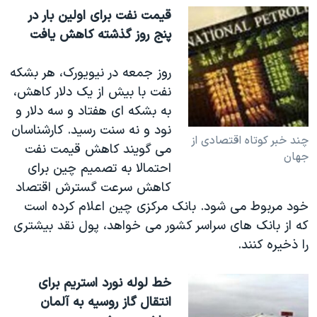
اسرائیل در جنگ
قيمت نفت برای اولين بار در
نرگس محمدی برنده جایزه نوبل صلح
پنج روز گذشته کاهش يافت
همایش محافظه‌کاران آمریکا «سی‌پک»
روز جمعه در نيويورک، هر بشکه
صفحه‌های ویژه
نفت با بيش از يک دلار کاهش،
سفر پرزیدنت ترامپ به چین
به بشکه ای هفتاد و سه دلار و
نود و نه سنت رسيد. کارشناسان
چند خبر کوتاه اقتصادی از
می گويند کاهش قيمت نفت
جهان
احتمالا به تصميم چين برای
کاهش سرعت گسترش اقتصاد
خود مربوط می شود. بانک مرکزی چين اعلام کرده است
که از بانک های سراسر کشور می خواهد، پول نقد بيشتری
را ذخيره کنند.
خط لوله نورد استريم برای
انتقال گاز روسيه به آلمان