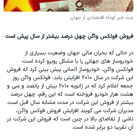
دنبال کنید
مستندها
فرهنگ و زندگی
چند خبر کوتاه اقتصادی از جهان
حقوق شهروندی
انتخابات ریاست جمهوری آمریکا ۲۰۲۴
اقتصادی
حمله جمهوری اسلامی به اسرائیل
فروش فولکس واگن چهل درصد بيشتر از سال پيش است
رمز مهسا
علم و فناوری
زبانهای مختلف
اسرائیل در جنگ
ورزش زنان در ایران
در حالی که بحران مالی جهان وضعيت بسياری از
خودروساز های جهانی را با مشکل روبرو کرده است،
گالری عکس
اعتراضات زن، زندگی، آزادی
فولکس واگن، خودروسازِ آلمانی پيش بينی کرد که فروش
آرشیو پخش زنده
مجموعه مستندهای دادخواهی
اين شرکت در سال ۲۰۱۰ افزايش يابد. فولکس واگن روز
تریبونال مردمی آبان ۹۸
جمعه اعلام کرد که در ژانويه ۲۰۱۰ بيش از پانصد و سی و
هشت هزار خودرو فروخته است که اين رقم، چهل درصد
دادگاه حمید نوری
بيشتر از فروش اين شرکت در مدت مشابه سال قبل است.
چهل سال گروگان‌گیری
مديران شرکت می گويند افزايش فروش فوکس واگن،
قانون شفافیت دارائی کادر رهبری ایران
ناشی از تقاضای بالا در چين است که فروش اين شرکت در
آن تقريبا دو برابر شده است.
اعتراضات مردمی آبان ۹۸