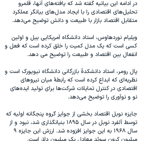
اسرائیل در جنگ
در ادامه این بیانیه گفته شد که یافته‌های آنها، قلمرو
تحلیل‌های اقتصادی را با ایجاد مدل‌های بیانگر عملکرد
نرگس محمدی برنده جایزه نوبل صلح
متقابل اقتصاد بازار با طبیعت و دانش توضیح می‌دهد.
همایش محافظه‌کاران آمریکا «سی‌پک»
صفحه‌های ویژه
ویلیام نوردهاوس، استاد دانشگاه آمریکایی ییل و اولین
کسی است که یک مدل کمیت را خلق کرده است که فعل و
سفر پرزیدنت ترامپ به چین
انفعال بین اقتصاد و طبیعت را توضیح می دهد.
پال رومر، استاد دانشکدۀ بازرگانی دانشگاه نیویورک است و
نظریه‌ای که ابداع کرده است که رابطۀ میان نیروهای
اقتصادی در کنترل تمایلات شرکت‌ها برای تولید ایده‌های
نو و نوآوری را توضیح می‌دهد.
جایزه نوبل اقتصاد بخشی از جوایز گروه پنجگانه اولیه که
توسط آلفرد نوبل در سال ۱۸۹۵ بنیانگذاری شد، نبود و از
سال ۱۹۶۸ به این جوایز افزوده شد. ارزش این جایزه ۹
میلیون کرون سوئد معادل یک میلیون دلار است.