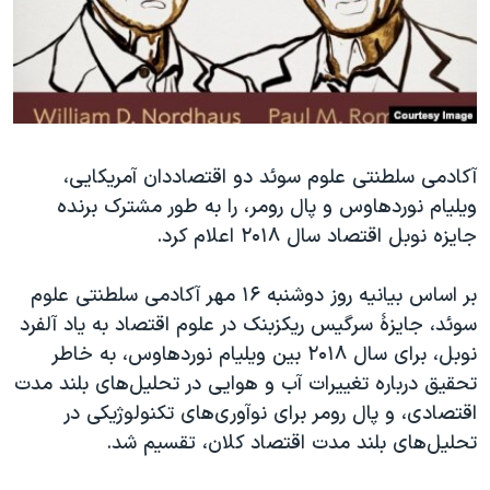
دنبال کنید
مستندها
فرهنگ و زندگی
حقوق شهروندی
انتخابات ریاست جمهوری آمریکا ۲۰۲۴
اقتصادی
حمله جمهوری اسلامی به اسرائیل
رمز مهسا
علم و فناوری
زبانهای مختلف
آکادمی سلطنتی علوم سوئد دو اقتصاددان آمریکایی،
اسرائیل در جنگ
ورزش زنان در ایران
ویلیام نوردهاوس و پال رومر، را به طور مشترک برنده
گالری عکس
اعتراضات زن، زندگی، آزادی
جایزه نوبل اقتصاد سال ۲۰۱۸ اعلام کرد.
آرشیو پخش زنده
مجموعه مستندهای دادخواهی
بر اساس بیانیه روز دوشنبه ۱۶ مهر آکادمی سلطنتی علوم
تریبونال مردمی آبان ۹۸
سوئد، جایزۀ سرگیس ریکزبنک در علوم اقتصاد به یاد آلفرد
دادگاه حمید نوری
نوبل، برای سال ۲۰۱۸ بین ویلیام نوردهاوس، به خاطر
چهل سال گروگان‌گیری
تحقیق درباره تغییرات آب و هوایی در تحلیل‌های بلند مدت
اقتصادی، و پال رومر برای نوآوری‌‌های تکنولوژیکی در
قانون شفافیت دارائی کادر رهبری ایران
تحلیل‌های بلند مدت اقتصاد کلان، تقسیم شد.
اعتراضات مردمی آبان ۹۸