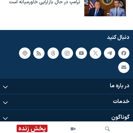
ترامپ در حال بازآرایی خاورمیانه است
دنبال کنید
در باره ما
خدمات
گوناگون
پخش زنده