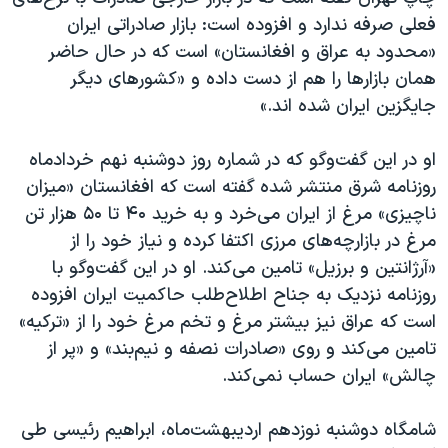
اسرائیل در جنگ
فعلی صرفه ندارد و افزوده است: بازار صادراتی ایران
نرگس محمدی برنده جایزه نوبل صلح
«محدود به عراق و افغانستان» است که در حال حاضر
همان بازار‌ها را هم از دست داده و «کشور‌های دیگر
همایش محافظه‌کاران آمریکا «سی‌پک»
جایگزین ایران شده اند.»
صفحه‌های ویژه
سفر پرزیدنت ترامپ به چین
او در این گفت‌وگو که در شماره روز دوشنبه نهم خردادماه
روزنامه شرق منتشر شده گفته است که افغانستان «میزان
ناچیزی» مرغ از ایران می‌خرد و به خرید ۴۰ تا ۵۰ هزار تن
مرغ در بازارچه‌های مرزی اکتفا کرده و نیاز خود را از
«آرژانتین و برزیل» تامین می‌کند. او در این گفت‌وگو با
روزنامه نزدیک به جناح اطلاح‌طلب حاکمیت ایران افزوده
است که عراق نیز بیشتر مرغ و تخم مرغ خود را از «ترکیه»
تامین می‌کند و روی «صادرات نصفه و نیم‌بند» و «پر از
چالش» ایران حساب نمی‌کند.
شامگاه دوشنبه نوزدهم اردیبهشت‌ماه، ابراهیم رئیسی طی