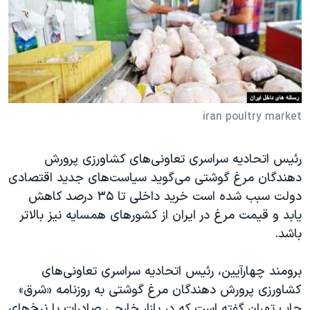
دنبال کنید
مستندها
فرهنگ و زندگی
حقوق شهروندی
انتخابات ریاست جمهوری آمریکا ۲۰۲۴
اقتصادی
حمله جمهوری اسلامی به اسرائیل
رمز مهسا
علم و فناوری
زبانهای مختلف
اسرائیل در جنگ
ورزش زنان در ایران
iran poultry market
گالری عکس
اعتراضات زن، زندگی، آزادی
رئیس اتحادیه سراسری تعاونی‌های کشاورزی پرورش
آرشیو پخش زنده
مجموعه مستندهای دادخواهی
دهندگان مرغ گوشتی می‌گوید سیاست‌های جدید اقتصادی
تریبونال مردمی آبان ۹۸
دولت سبب شده است خرید داخلی تا ۳۵ درصد کاهش
یابد و قیمت مرغ در ایران از کشورهای همسایه نیز بالاتر
دادگاه حمید نوری
باشد.
چهل سال گروگان‌گیری
قانون شفافیت دارائی کادر رهبری ایران
برومند چهارآیین، رئیس اتحادیه سراسری تعاونی‌های
کشاورزی پرورش دهندگان مرغ گوشتی به روزنامه «شرق»
اعتراضات مردمی آبان ۹۸
چاپ تهران گفته است که در بازار خارجی صادرات با نرخ‌های