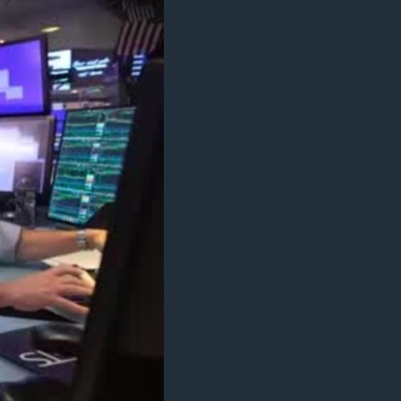
مستندها
فرهنگ و زندگی
حقوق شهروندی
انتخابات ریاست جمهوری آمریکا ۲۰۲۴
اقتصادی
حمله جمهوری اسلامی به اسرائیل
رمز مهسا
علم و فناوری
اسرائیل در جنگ
ورزش زنان در ایران
گالری عکس
اعتراضات زن، زندگی، آزادی
آرشیو پخش زنده
مجموعه مستندهای دادخواهی
تریبونال مردمی آبان ۹۸
دادگاه حمید نوری
چهل سال گروگان‌گیری
قانون شفافیت دارائی کادر رهبری ایران
اعتراضات مردمی آبان ۹۸
اسرائیل در جنگ