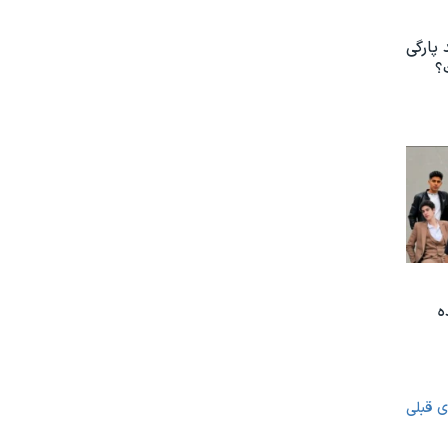
 پارگی
؟
ه
ی قبلی