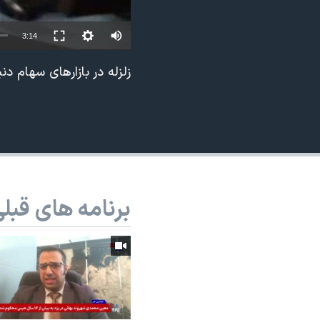
نرگس محمدی برنده جایزه نوبل صلح
3:14
همایش محافظه‌کاران آمریکا «سی‌پک»
صفحه‌های ویژه
زلزله در بازارهای سهام دنی
سفر پرزیدنت ترامپ به چین
برنامه های قبل