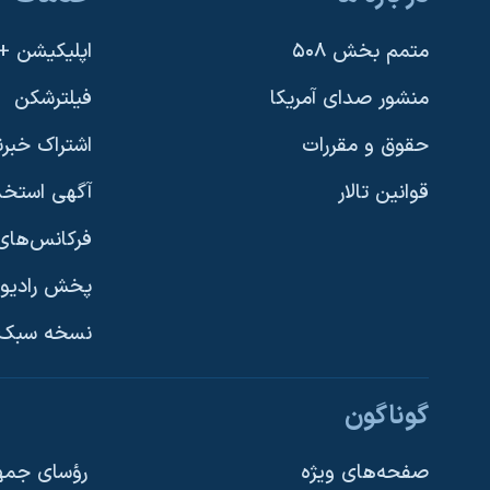
متمم بخش ۵۰۸
اپلیکیشن +VOA
منشور صدای آمریکا
فیلترشکن
حقوق و مقررات
اشتراک خبرن
قوانین تالار
آگهی استخد
فرکانس‌های 
یادگیری زبان انگلیسی
پخش رادیو
دنبال کنید
نسخه سبک 
گوناگون
زبانهای مختلف
صفحه‌های ویژه
رؤسای جمهو